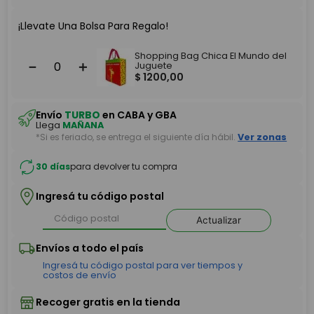
¡Llevate Una Bolsa Para Regalo!
Shopping Bag Chica El Mundo del
－
＋
Juguete
$
1200
,
00
Envío
TURBO
en CABA y GBA
Llega
MAÑANA
*Si es feriado, se entrega el siguiente día hábil.
Ver zonas
30 días
para devolver tu compra
Ingresá tu código postal
Actualizar