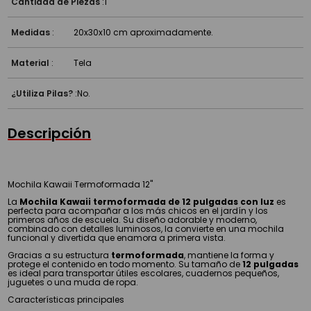
Cantidad de Piezas
:
1
Medidas
:
20x30x10 cm aproximadamente.
Material
:
Tela
¿Utiliza Pilas?
:
No.
Descripción
Mochila Kawaii Termoformada 12''
La
Mochila Kawaii termoformada de 12 pulgadas con luz
es
perfecta para acompañar a los más chicos en el jardín y los
primeros años de escuela. Su diseño adorable y moderno,
combinado con detalles luminosos, la convierte en una mochila
funcional y divertida que enamora a primera vista.
Gracias a su estructura
termoformada
, mantiene la forma y
protege el contenido en todo momento. Su tamaño de
12 pulgadas
es ideal para transportar útiles escolares, cuadernos pequeños,
juguetes o una muda de ropa.
Características principales