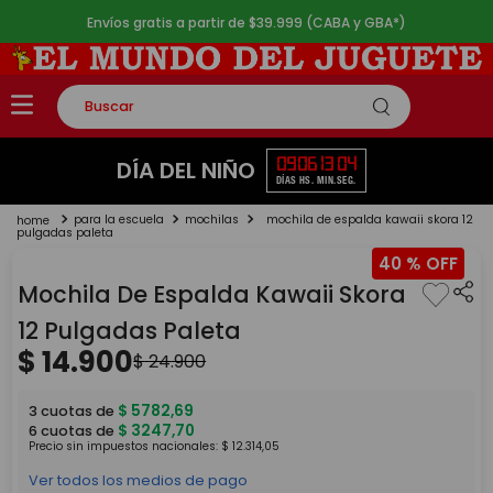
Envíos gratis a partir de $39.999 (CABA y GBA*)
Buscar
TÉRMINOS MÁS BUSCADOS
09
06
13
04
DÍA DEL NIÑO
DÍAS
HS.
MIN.
SEG.
1
.
rompecabezas
para la escuela
mochilas
mochila de espalda kawaii skora 12
2
.
lego
pulgadas paleta
40 %
3
.
peluche
Mochila De Espalda Kawaii Skora
4
.
monopatin
12 Pulgadas Paleta
5
.
toy story
$
14
.
900
$
24
.
900
$
5782
,
69
3
cuotas de
$
3247
,
70
6
cuotas de
Precio sin impuestos nacionales:
$
12
.
314
,
05
Ver todos los medios de pago