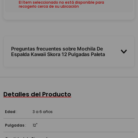
El ítem seleccionado no está disponible para
recogerlo cerca de su ubicación
Preguntas frecuentes sobre Mochila De
Espalda Kawaii Skora 12 Pulgadas Paleta
¿Tiene luz?
¿Qué tamaño es?
Detalles del Producto
¿Es resistente?
Edad
:
3 a 6 años
Pulgadas
:
12''