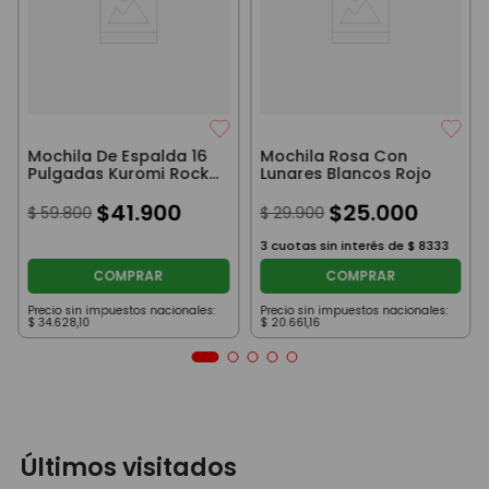
Mochila De Espalda 16
Mochila Rosa Con
Pulgadas Kuromi Rock
Lunares Blancos Rojo
Violeta
$
41
.
900
$
25
.
000
$
59
.
800
$
29
.
900
3
cuotas sin interés de
$
8333
COMPRAR
COMPRAR
Precio sin impuestos nacionales:
Precio sin impuestos nacionales:
$
34
.
628
,
10
$
20
.
661
,
16
Últimos visitados