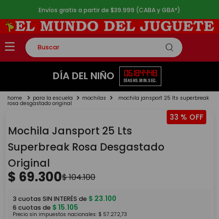
Envíos gratis a partir de $39.999 (CABA y GBA*)
Buscar
TÉRMINOS MÁS BUSCADOS
06
18
44
48
DÍA DEL NIÑO
DÍAS
HS.
MIN.
SEG.
1
.
rompecabezas
para la escuela
mochilas
mochila jansport 25 lts superbreak
2
.
lego
rosa desgastado original
33 %
3
.
peluche
Mochila Jansport 25 Lts
4
.
monopatin
Superbreak Rosa Desgastado
5
.
toy story
Original
$
69
.
300
$
104
.
100
$
23
.
100
3
cuotas SIN INTERÉS de
$
15
.
105
6
cuotas de
Precio sin impuestos nacionales:
$
57
.
272
,
73