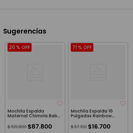
Sugerencias
20 %
OFF
71 %
OFF
Mochila Espalda
Mochila Espalda 16
Maternal Chimola Baby
Pulgadas Rainbow
Sweet Journey Camel
Magic Rosa
$
87
.
800
$
16
.
700
$
109
.
800
$
57
.
100