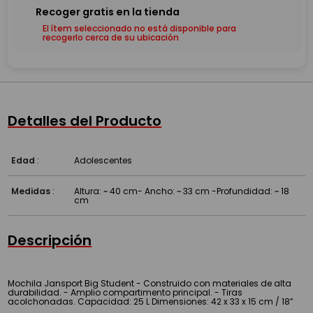
El ítem seleccionado no está disponible para
recogerlo cerca de su ubicación
Detalles del Producto
Edad
:
Adolescentes
Medidas
:
Altura: ~ 40 cm- Ancho: ~ 33 cm -Profundidad: ~ 18
cm
Descripción
Mochila Jansport Big Student - Construido con materiales de alta
durabilidad. - Amplio compartimento principal. - Tiras
acolchonadas. Capacidad: 25 L Dimensiones: 42 x 33 x 15 cm / 18”