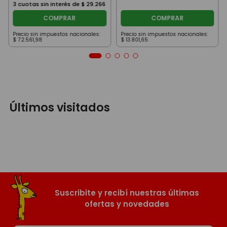
3
cuotas sin interés de
$
29
.
266
COMPRAR
COMPRAR
Precio sin impuestos nacionales:
Precio sin impuestos nacionales:
$
72
.
561
,
98
$
13
.
801
,
65
Últimos visitados
Suscribite y recibí nuestras últimas
ofertas y novedades