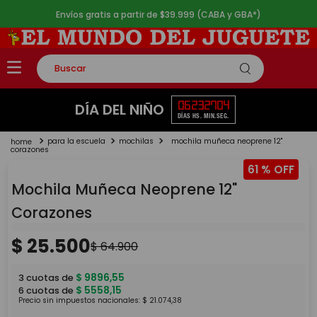
Envíos gratis a partir de $39.999 (CABA y GBA*)
Buscar
TÉRMINOS MÁS BUSCADOS
06
23
27
04
DÍA DEL NIÑO
DÍAS
HS.
MIN.
SEG.
1
.
rompecabezas
para la escuela
mochilas
mochila muñeca neoprene 12"
2
.
lego
corazones
61 %
3
.
peluche
Mochila Muñeca Neoprene 12"
4
.
monopatin
Corazones
5
.
toy story
$
25
.
500
$
64
.
900
$
9896
,
55
3
cuotas de
$
5558
,
15
6
cuotas de
Precio sin impuestos nacionales:
$
21
.
074
,
38