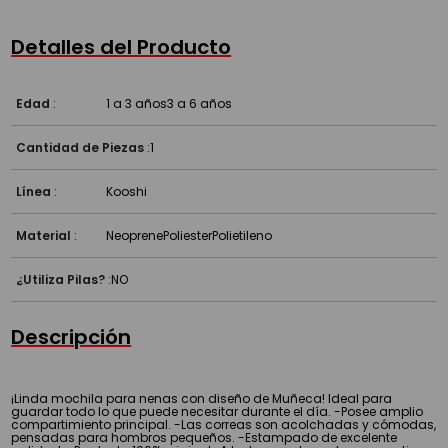
Detalles del Producto
Edad
:
1 a 3 años
3 a 6 años
Cantidad de Piezas
:
1
Línea
:
Kooshi
Material
:
Neoprene
Poliester
Polietileno
¿Utiliza Pilas?
:
NO
Descripción
¡Linda mochila para nenas con diseño de Muñeca! Ideal para
guardar todo lo que puede necesitar durante el día. -Posee amplio
compartimiento principal. -Las correas son acolchadas y cómodas,
pensadas para hombros pequeños. -Estampado de excelente