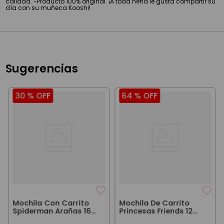
calidad. -Producto 100% original. ¡A toda nena le gusta compartir su
día con su muñeca Kooshi!
Sugerencias
30 %
OFF
64 %
OFF
Mochila Con Carrito
Mochila De Carrito
Spiderman Arañas 16
Princesas Friends 12
Pulgadas Azul
Pulgadas Violeta