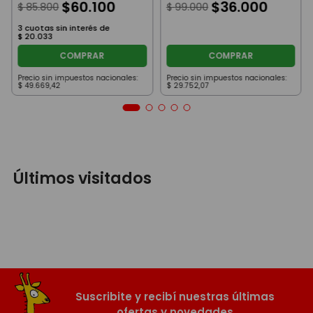
$
60
.
100
$
36
.
000
$
85
.
800
$
99
.
000
3
cuotas sin interés de
$
20
.
033
COMPRAR
COMPRAR
Precio sin impuestos nacionales:
Precio sin impuestos nacionales:
$
49
.
669
,
42
$
29
.
752
,
07
Últimos visitados
Suscribite y recibí nuestras últimas
ofertas y novedades