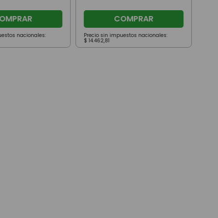
OMPRAR
COMPRAR
uestos nacionales:
Precio sin impuestos nacionales:
Prec
$
14
.
462
,
81
$
60
.