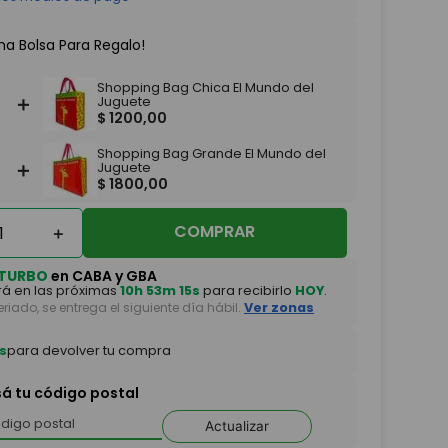
na Bolsa Para Regalo!
Shopping Bag Chica El Mundo del
＋
Juguete
$
1200
,
00
Shopping Bag Grande El Mundo del
＋
Juguete
$
1800
,
00
COMPRAR
＋
TURBO
en CABA y GBA
á en las próximas
10h 53m 15s
para recibirlo
HOY
.
feriado, se entrega el siguiente día hábil.
Ver zonas
s
para devolver tu compra
sá tu código postal
Actualizar