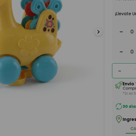
¡Llevate U
－
－
－
Envío
Compr
*Si es 
30 día
Ingre