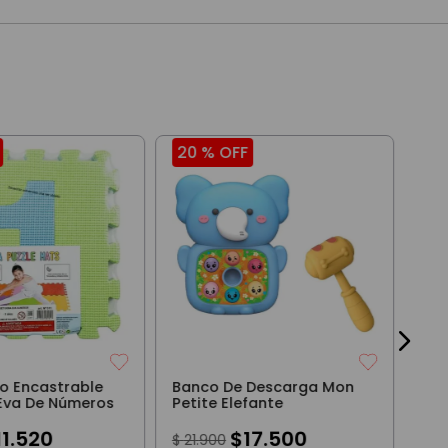
20 %
OFF
25
Dru
Int
$
9
3
cuo
do Encastrable
Banco De Descarga Mon
Eva De Números
Petite Elefante
11
.
520
$
17
.
500
$
21
.
900