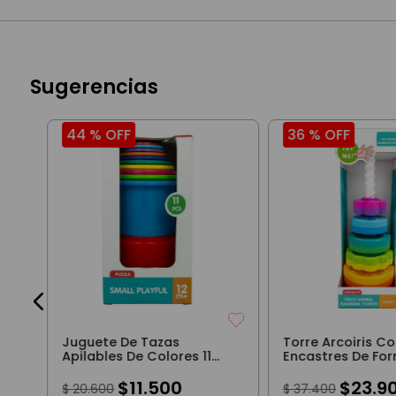
Sugerencias
44 %
OFF
36 %
OFF
e
Juguete De Tazas
Torre Arcoiris C
Apilables De Colores 11
Encastres De Fo
Piezas
Colores
$
11
.
500
$
23
.
9
$
20
.
600
$
37
.
400