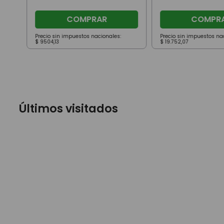
COMPRAR
COMPR
Precio sin impuestos nacionales:
Precio sin impuestos na
$
9504
,
13
$
19
.
752
,
07
Últimos visitados