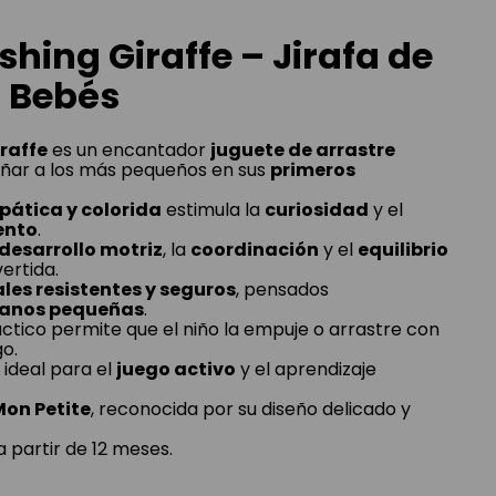
shing Giraffe – Jirafa de
a Bebés
raffe
es un encantador
juguete de arrastre
ar a los más pequeños en sus
primeros
mpática y colorida
estimula la
curiosidad
y el
ento
.
desarrollo motriz
, la
coordinación
y el
equilibrio
ertida.
les resistentes y seguros
, pensados
anos pequeñas
.
áctico permite que el niño la empuje o arrastre con
go.
ideal para el
juego activo
y el aprendizaje
Mon Petite
, reconocida por su diseño delicado y
 partir de 12 meses.