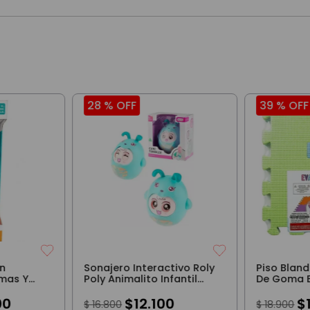
28 %
OFF
39 %
OFF
on
Sonajero Interactivo Roly
Piso Blan
rmas Y
Poly Animalito Infantil
De Goma 
Turquesa
00
$
12
.
100
$
$
16
.
800
$
18
.
900