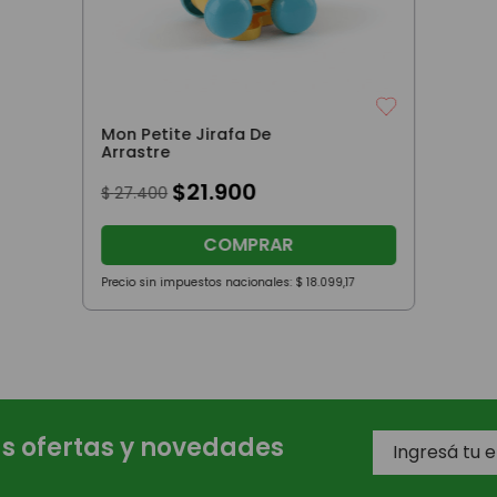
Mon Petite Jirafa De
Arrastre
$
21
.
900
$
27
.
400
COMPRAR
Precio sin impuestos nacionales:
$
18
.
099
,
17
as ofertas y novedades