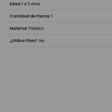
¿Para qué edad es?
Edad
:
1 a 3 años
Cantidad de Piezas
:
1
Material
:
Plástico
¿Utiliza Pilas?
:
No.