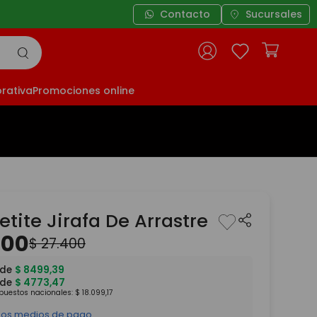
Contacto
Sucursales
rativa
Promociones online
tite Jirafa De Arrastre
900
$
27
.
400
 de
$
8499
,
39
 de
$
4773
,
47
mpuestos nacionales:
$
18
.
099
,
17
 los medios de pago