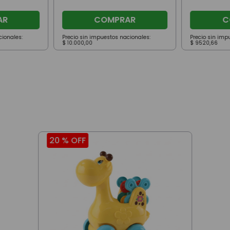
AR
COMPRAR
C
cionales:
Precio sin impuestos nacionales:
Precio sin imp
$
10
.
000
,
00
$
9520
,
66
20 %
OFF