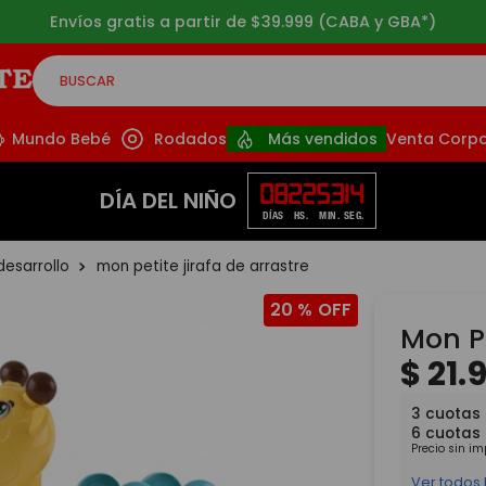
Envíos gratis a partir de $39.999 (CABA y GBA*)
BUSCAR
CADOS
Mundo Bebé
Rodados
Más vendidos
Venta Corpo
08
22
53
14
DÍA DEL NIÑO
DÍAS
HS.
MIN.
SEG.
desarrollo
mon petite jirafa de arrastre
20 %
Mon Pe
$
21
.
3
cuotas
6
cuotas
Precio sin i
Ver todos