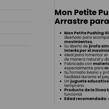
Mon Petite Pu
Arrastre par
Mon Petite Pushing Gi
diseñado para acompañ
movimientos
.
Su diseño de
jirafa si
interés por el movimi
Ideal para fomentar el
de manera natural y div
Fabricada con
materia
especialmente para
m
Su formato liviano y pr
facilidad durante el jue
Un
juguete educativo
temprano.
Producto de la línea 
funcional.
Edad recomendada:
a