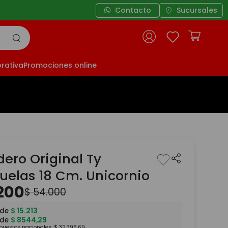
Contacto
Sucursales
rativa
Promociones online
ero Original Ty
juelas 18 Cm. Unicornio
200
$
54
.
000
 de
$
15
.
213
 de
$
8544
,
29
mpuestos nacionales:
$
32
.
396
,
69