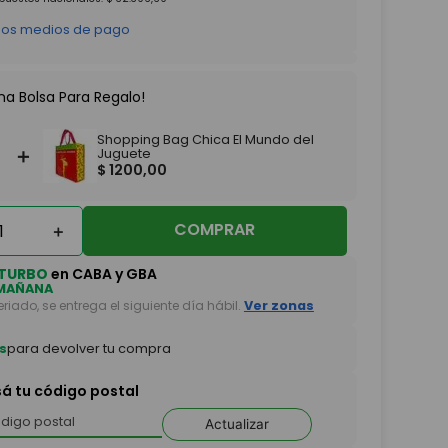
 los medios de pago
na Bolsa Para Regalo!
Shopping Bag Chica El Mundo del
＋
Juguete
$
1200
,
00
COMPRAR
＋
TURBO
en CABA y GBA
MAÑANA
feriado, se entrega el siguiente día hábil.
Ver zonas
s
para devolver tu compra
sá tu código postal
Actualizar