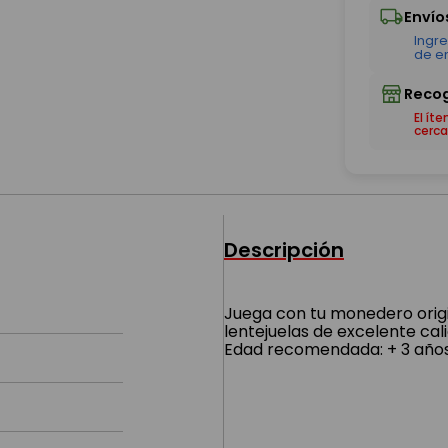
El ít
cerca
Descripción
Juega con tu monedero origin
lentejuelas de excelente cali
Edad recomendada: + 3 año