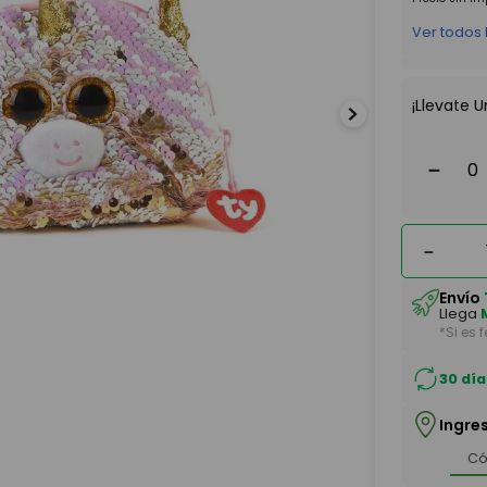
Ver todos
¡Llevate U
－
－
Envío
Llega
*Si es 
30 día
Ingre