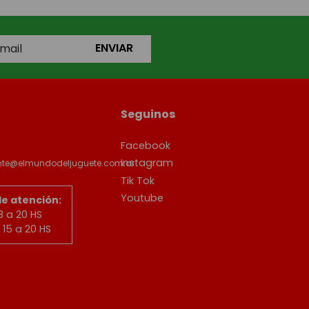
ENVIAR
Seguinos
Facebook
Instagram
ente@elmundodeljuguete.com.ar
Tik Tok
Youtube
de atención:
8 a 20 HS
15 a 20 HS