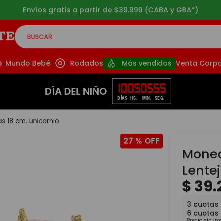
Envíos gratis a partir de $39.999 (CABA y GBA*)
BUSCAR
CADOS
Mundo Bebé
Rodados
Más vendidos
Venta Corpo
10
05
05
54
DÍA DEL NIÑO
DÍAS
HS.
MIN.
SEG.
s 18 cm. unicornio
27 %
Moned
Lente
$
39
.
3
cuotas
6
cuotas
Precio sin i