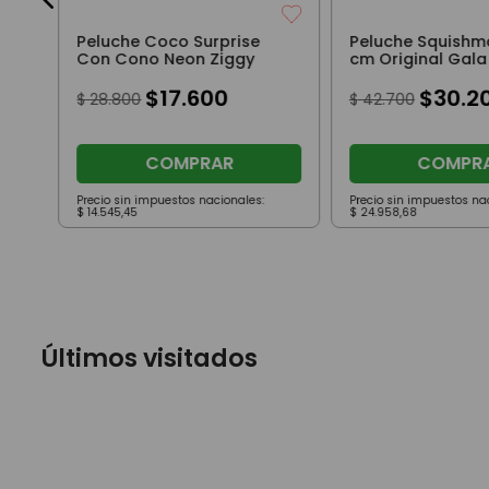
Peluche Coco Surprise
Peluche Squishma
Con Cono Neon Ziggy
cm Original Gala
$
17
.
600
$
30
.
2
$
28
.
800
$
42
.
700
COMPRAR
COMPR
Precio sin impuestos nacionales:
Precio sin impuestos na
$
14
.
545
,
45
$
24
.
958
,
68
Últimos visitados