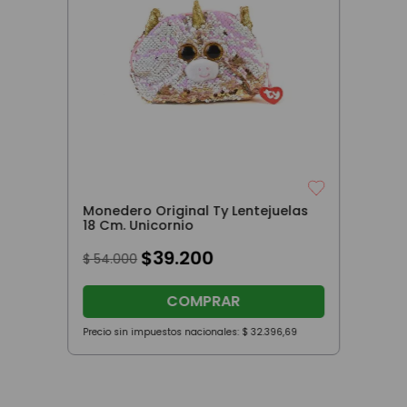
Monedero Original Ty Lentejuelas
18 Cm. Unicornio
$
39
.
200
$
54
.
000
COMPRAR
Precio sin impuestos nacionales:
$
32
.
396
,
69