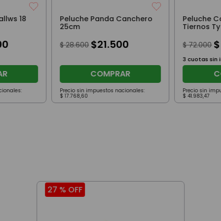
llws 18
Peluche Panda Canchero
Peluche C
25cm
Tiernos Ty
Cm Yips O
00
$
21
.
500
$
$
28
.
600
$
72
.
000
3
cuotas sin 
AR
COMPRAR
C
cionales:
Precio sin impuestos nacionales:
Precio sin imp
$
17
.
768
,
60
$
41
.
983
,
47
27 %
OFF