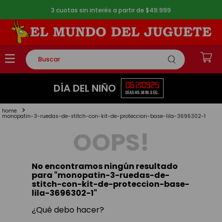
3 cuotas sin interés a partir de $49.999
Buscar
TÉRMINOS MÁS BUSCADOS
06
21
09
25
DÍA DEL NIÑO
DÍAS
HS.
MIN.
SEG.
1
.
rompecabezas
2
.
lego
monopatin-3-ruedas-de-stitch-con-kit-de-proteccion-base-lila-3696302-1
OOPS!
3
.
peluche
4
.
monopatin
No encontramos ningún resultado
5
.
toy story
para "
monopatin-3-ruedas-de-
stitch-con-kit-de-proteccion-base-
lila-3696302-1
"
¿Qué debo hacer?