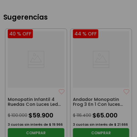
Sugerencias
40 %
OFF
44 %
OFF
Monopatin Infantil 4
Andador Monopatin
Ruedas Con Luces Led
Frog 3 En 1 Con luces
Verde
Plegable Lila
$
59
.
900
$
65
.
000
$
100
.
000
$
116
.
400
3
cuotas sin interés de
$
19
.
966
3
cuotas sin interés de
$
21
.
666
COMPRAR
COMPRAR