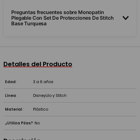
Preguntas frecuentes sobre Monopatin
Plegable Con Set De Protecciones De Stitch
Base Turquesa
¿Qué incluye además del monopatín?
¿Por qué es seguro para empezar?
Detalles del Producto
¿Se ajusta la protección?
Edad
:
3 a 6 años
Línea
:
Disney
Lilo y Stitch
Material
:
Plástico
¿Utiliza Pilas?
:
No