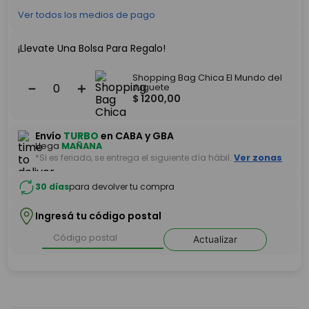
Ver todos los medios de pago
¡Llevate Una Bolsa Para Regalo!
Shopping Bag Chica El Mundo del
－
＋
Juguete
$
1200
,
00
Envío
TURBO
en CABA y GBA
Llega
MAÑANA
*Si es feriado, se entrega el siguiente día hábil.
Ver zonas
30 días
para devolver tu compra
Ingresá tu código postal
Actualizar