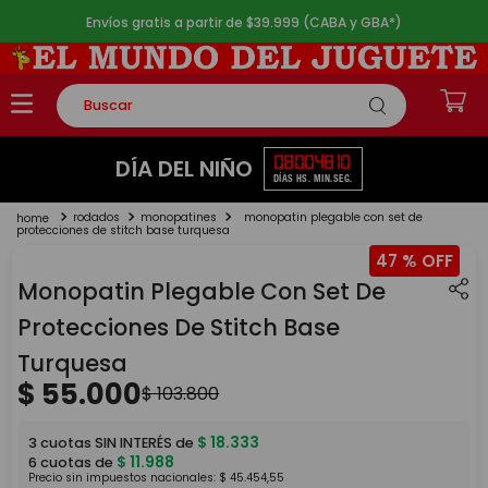
Envíos gratis a partir de $39.999 (CABA y GBA*)
Buscar
TÉRMINOS MÁS BUSCADOS
08
00
48
10
DÍA DEL NIÑO
DÍAS
HS.
MIN.
SEG.
1
.
rompecabezas
rodados
monopatines
monopatin plegable con set de
2
.
lego
protecciones de stitch base turquesa
47 %
3
.
peluche
Monopatin Plegable Con Set De
4
.
monopatin
Protecciones De Stitch Base
5
.
toy story
Turquesa
$
55
.
000
$
103
.
800
$
18
.
333
3
cuotas SIN INTERÉS de
$
11
.
988
6
cuotas de
Precio sin impuestos nacionales:
$
45
.
454
,
55