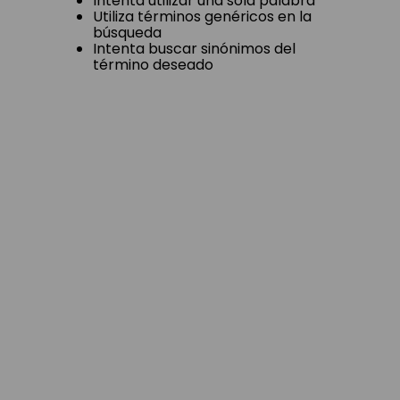
ingresados
Intenta utilizar una sola palabra
Utiliza términos genéricos en la
búsqueda
Intenta buscar sinónimos del
término deseado