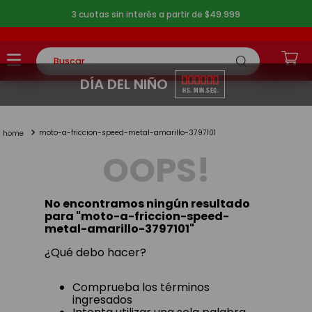
3 cuotas sin interés a partir de $49.999
Buscar
TÉRMINOS MÁS BUSCADOS
00
00
00
DÍA DEL NIÑO
HS.
MIN.
SEG.
1
.
rompecabezas
moto-a-friccion-speed-metal-amarillo-3797101
2
.
lego
OOPS!
3
.
peluche
4
.
monopatin
No encontramos ningún resultado
5
.
toy story
para "
moto-a-friccion-speed-
metal-amarillo-3797101
"
¿Qué debo hacer?
Comprueba los términos