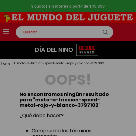
3 cuotas sin interés a partir de $49.999
Buscar
TÉRMINOS MÁS BUSCADOS
00
00
00
DÍA DEL NIÑO
HS.
MIN.
SEG.
1
.
rompecabezas
moto-a-friccion-speed-metal-rojo-y-blanco-3797102
2
.
lego
OOPS!
3
.
peluche
4
.
monopatin
No encontramos ningún resultado
5
.
toy story
para "
moto-a-friccion-speed-
metal-rojo-y-blanco-3797102
"
¿Qué debo hacer?
Comprueba los términos