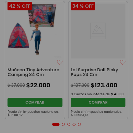
42 %
OFF
34 %
OFF
Muñeca Tiny Adventure
Lol Surprise Doll Pinky
Camping 34 Cm
Pops 23 Cm
$
22
.
000
$
123
.
400
$
37
.
800
$
187
.
300
3
cuotas sin interés de
$
41
.
133
COMPRAR
COMPRAR
Precio sin impuestos nacionales:
Precio sin impuestos nacionales:
$
18
.
181
,
82
$
101
.
983
,
47