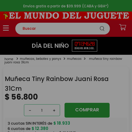
Envíos gratis a partir de $39.999 (CABA y GBA*)
Buscar
TÉRMINOS MÁS BUSCADOS
07
13
46
28
DÍA DEL NIÑO
DÍAS
HS.
MIN.
SEG.
1
.
rompecabezas
muñecas, bebotes y ponys
muñecas
muñeca tiny rainbow
2
.
lego
juani rosa 31cm
3
.
peluche
Muñeca Tiny Rainbow Juani Rosa
4
.
monopatin
31Cm
5
.
toy story
$
56
.
800
COMPRAR
－
＋
$
18
.
933
3
cuotas SIN INTERÉS de
$
12
.
380
6
cuotas de