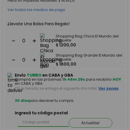
Precio sin impuestos nacionales:
$
46
.
942
,
15
Ver todos los medios de pago
¡Llevate Una Bolsa Para Regalo!
Shopping Bag Chica El Mundo del
－
＋
Juguete
$
1200
,
00
Shopping Bag Grande El Mundo del
－
＋
Juguete
$
1800
,
00
Envío
TURBO
en CABA y GBA
Comprá en las próximas
1h 46m 29s
para recibirlo
HOY
en CABA y GBA.
*Si es feriado, se entrega el siguiente día hábil.
Ver zonas
30 días
para devolver tu compra
Ingresá tu código postal
Actualizar