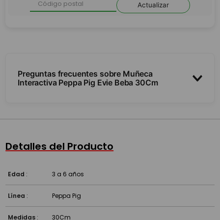
Actualizar
Preguntas frecuentes sobre Muñeca
Interactiva Peppa Pig Evie Beba 30Cm
¿Qué hace?
¿De qué tamaño es?
Detalles del Producto
¿Funciona a pilas?
Edad
:
3 a 6 años
Línea
:
Peppa Pig
Medidas
:
30Cm