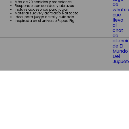
Más de 20 sonidos y reacciones
Responde con sonidos y abrazos
Incluye accesorios para jugar
Material suave y agradable al tacto
Ideal para juego de rol y cuidado
Inspirada en el universo Peppa Pig
Últimos visitados
Suscribite y recibí nuestras últimas
ofertas y novedades