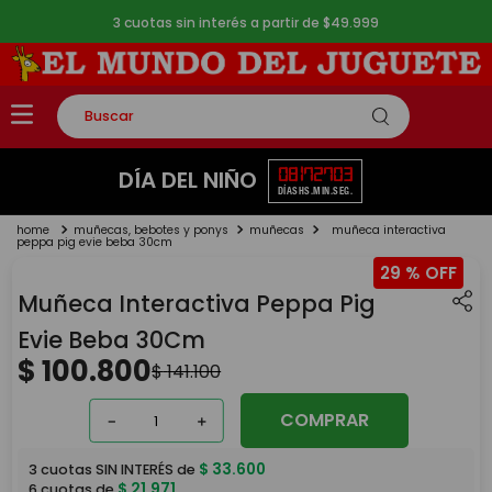
3 cuotas sin interés a partir de $49.999
Buscar
TÉRMINOS MÁS BUSCADOS
08
17
27
03
DÍA DEL NIÑO
DÍAS
HS.
MIN.
SEG.
1
.
rompecabezas
muñecas, bebotes y ponys
muñecas
muñeca interactiva
2
.
lego
peppa pig evie beba 30cm
29 %
3
.
peluche
Muñeca Interactiva Peppa Pig
4
.
monopatin
Evie Beba 30Cm
5
.
toy story
$
100
.
800
$
141
.
100
COMPRAR
－
＋
$
33
.
600
3
cuotas SIN INTERÉS de
$
21
.
971
6
cuotas de