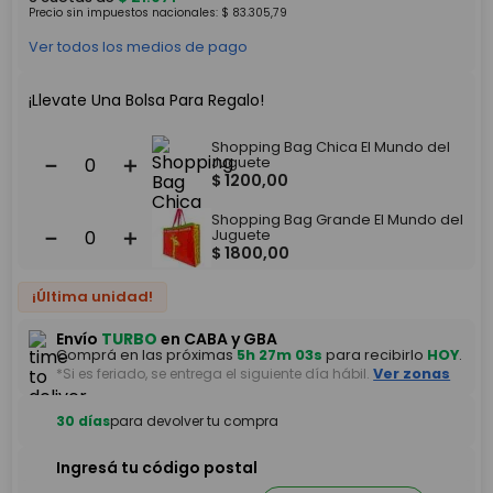
Precio sin impuestos nacionales:
$
83
.
305
,
79
Ver todos los medios de pago
¡Llevate Una Bolsa Para Regalo!
Shopping Bag Chica El Mundo del
－
＋
Juguete
$
1200
,
00
Shopping Bag Grande El Mundo del
－
＋
Juguete
$
1800
,
00
¡Última unidad!
Envío
TURBO
en CABA y GBA
Comprá en las próximas
5h 27m 03s
para recibirlo
HOY
.
*Si es feriado, se entrega el siguiente día hábil.
Ver zonas
30 días
para devolver tu compra
Ingresá tu código postal