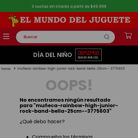
3 cuotas sin interés a partir de $49.999
Buscar
TÉRMINOS MÁS BUSCADOS
08
15
04
49
DÍA DEL NIÑO
DÍAS
HS.
MIN.
SEG.
1
.
rompecabezas
muñeca-rainbow-high-junior-rock-band-bella-25cm--3775603
2
.
lego
OOPS!
3
.
peluche
4
.
monopatin
No encontramos ningún resultado
5
.
toy story
para "
muñeca-rainbow-high-junior-
rock-band-bella-25cm--3775603
"
¿Qué debo hacer?
Comprueba los términos