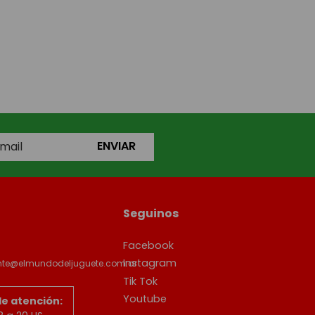
ENVIAR
Seguinos
Facebook
Instagram
ente@elmundodeljuguete.com.ar
Tik Tok
Youtube
de atención: