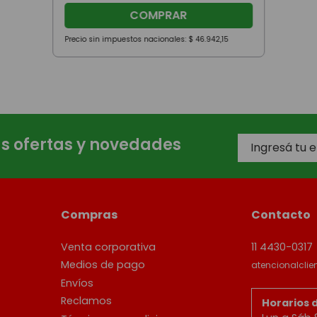
COMPRAR
Precio sin impuestos nacionales:
$
46
.
942
,
15
as ofertas y novedades
Compras
Contacto
Venta corporativa
11 4430-0317
Medios de pago
atencionalcli
Envíos
Reclamos
Horarios 