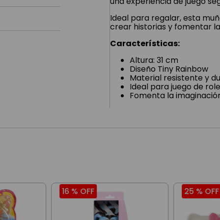
una experiencia de juego se
Ideal para regalar, esta m
crear historias y fomentar la
Características:
Altura: 31 cm
Diseño Tiny Rainbow
Material resistente y d
Ideal para juego de rol
Fomenta la imaginación
16 %
OFF
25 %
OFF