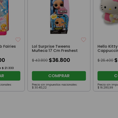
 Fairies
Lol Surprise Tweens
Hello Kitt
Muñeca 17 Cm Freshest
Cappuccin
00
$
36
.
800
$
$
43
.
800
$
26
.
400
de
$
21
.
333
AR
COMPRAR
C
cionales:
Precio sin impuestos nacionales:
Precio sin imp
$
30
.
413
,
22
$
16
.
280
,
99