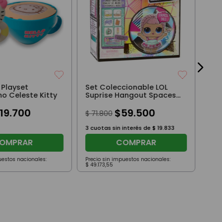
3 E
$
4
3
cuo
y Playset
Set Coleccionable LOL
o Celeste Kitty
Suprise Hangout Spaces
S1 Sillon Con TV
19
.
700
$
59
.
500
$
71
.
800
3
cuotas sin interés de
$
19
.
833
OMPRAR
COMPRAR
uestos nacionales:
Precio sin impuestos nacionales:
Prec
$
49
.
173
,
55
$
27