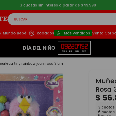
3 cuotas sin interés a partir de $49.999
BUSCAR
CADOS
Mundo Bebé
Rodados
Más vendidos
Venta Corpo
09
22
07
50
DÍA DEL NIÑO
DÍAS
HS.
MIN.
SEG.
muñeca tiny rainbow juani rosa 31cm
Muñec
Rosa 
$
56
.
3
cuotas 
6
cuotas
Precio sin i