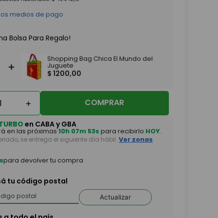
 los medios de pago
na Bolsa Para Regalo!
Shopping Bag Chica El Mundo del
＋
Juguete
$
1200
,
00
COMPRAR
＋
TURBO
en CABA y GBA
á en las próximas
10h 07m 51s
para recibirlo
HOY
.
feriado, se entrega el siguiente día hábil.
Ver zonas
s
para devolver tu compra
sá tu código postal
Actualizar