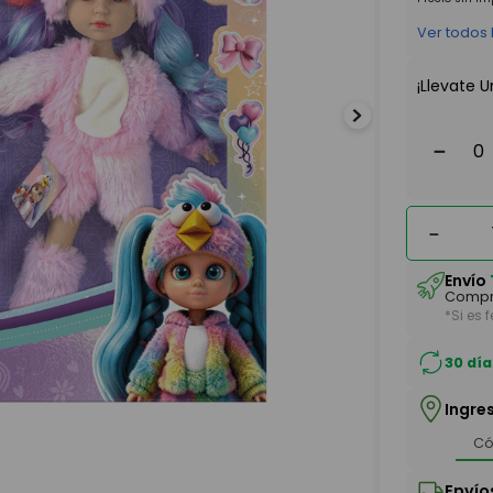
Ver todos
¡Llevate U
－
－
Envío
Compr
*Si es 
30 día
Ingre