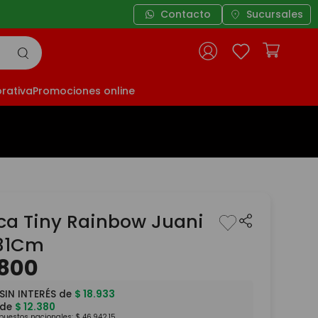
Contacto
Sucursales
rativa
Promociones online
a Tiny Rainbow Juani
31Cm
800
SIN INTERÉS de
$
18
.
933
 de
$
12
.
380
mpuestos nacionales:
$
46
.
942
,
15