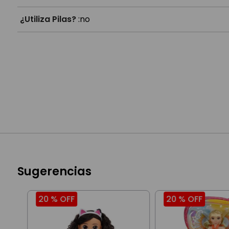
¿Utiliza Pilas?
:
no
Sugerencias
20 %
OFF
20 %
OFF