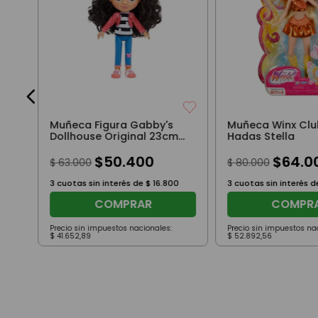
et
0
Muñeca Figura Gabby's
Muñeca Winx Club
Dollhouse Original 23cm
Hadas Stella
Con Vincha
$
50
.
400
$
64
.
0
$
63
.
000
$
80
.
000
3
cuotas sin interés de
$
16
.
800
3
cuotas sin interés 
COMPRAR
COMPR
Precio sin impuestos nacionales:
Precio sin impuestos na
$
41
.
652
,
89
$
52
.
892
,
56