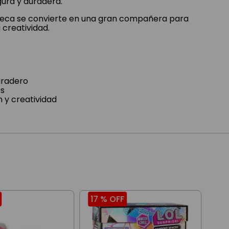
gura y duradera.
uñeca se convierte en una gran compañera para
 creatividad.
uradero
es
 y creatividad
17 %
OFF
22
Veh