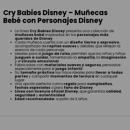
Cry Babies Disney – Muñecas
Bebé con Personajes Disney
La línea
Cry Babies Disney
presenta una colección de
muñecas bebé
inspiradas en los
personajes más
queridos de Disney
.
Cada muñeca cuenta con un
diseño tierno y expresivo
,
acompañado de
ropitas suaves
y detalles que reflejan la
esencia de cada personaje.
Ideales para el
juego de roles
, permiten que los niños y niñas
jueguen a cuidar
, fomentando la
empatía
, la
imaginación
y el
vínculo emocional
.
Fabricadas con
materiales suaves y seguros
, pensados
especialmente para el
juego infantil
.
Su
tamaño práctico
las hace ideales para
llevar a todas
partes
y compartir
momentos de ternura
en cualquier
lugar.
Una opción perfecta como
regalo
para
cumpleaños
,
fechas especiales
o para
fans de Disney
.
Línea con licencia oficial Disney
, que garantiza
calidad
,
seguridad
y
autenticidad
.
Edad recomendada:
a partir de 3 años.