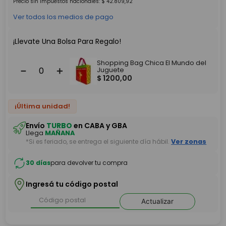
Precio sin impuestos nacionales:
$
42
.
809
,
92
Ver todos los medios de pago
¡Llevate Una Bolsa Para Regalo!
Shopping Bag Chica El Mundo del
－
＋
Juguete
$
1200
,
00
¡Última unidad!
Envío
TURBO
en CABA y GBA
Llega
MAÑANA
*Si es feriado, se entrega el siguiente día hábil.
Ver zonas
30 días
para devolver tu compra
Ingresá tu código postal
Actualizar