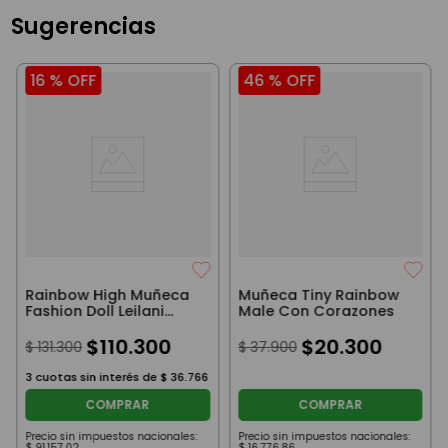
Sugerencias
16 %
OFF
46 %
OFF
Rainbow High Muñeca
Muñeca Tiny Rainbow
Fashion Doll Leilani
Male Con Corazones
27Cm
$
110
.
300
$
20
.
300
$
131
.
300
$
37
.
900
3
cuotas sin interés de
$
36
.
766
COMPRAR
COMPRAR
Precio sin impuestos nacionales:
Precio sin impuestos nacionales:
$
91
.
157
,
02
$
16
.
776
,
86