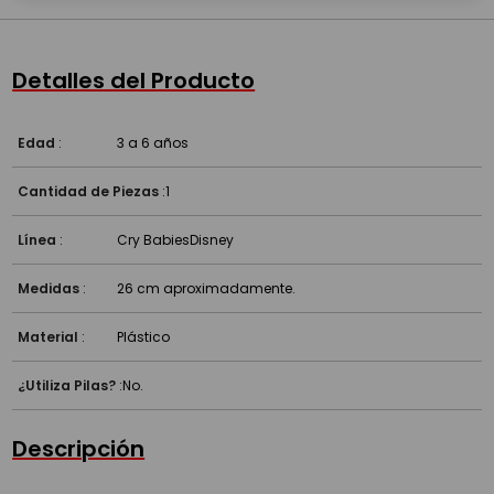
Detalles del Producto
Edad
:
3 a 6 años
Cantidad de Piezas
:
1
Línea
:
Cry Babies
Disney
Medidas
:
26 cm aproximadamente.
Material
:
Plástico
¿Utiliza Pilas?
:
No.
Descripción