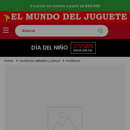
3 cuotas sin interés a partir de $49.999
Buscar
TÉRMINOS MÁS BUSCADOS
07
12
58
26
DÍA DEL NIÑO
DÍAS
HS.
MIN.
SEG.
1
.
rompecabezas
muñecas, bebotes y ponys
muñecas
2
.
lego
3
.
peluche
4
.
monopatin
5
.
toy story