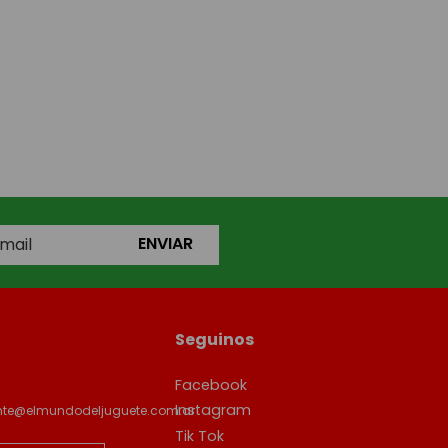
ENVIAR
Seguinos
Facebook
Instagram
ente@elmundodeljuguete.com.ar
Tik Tok