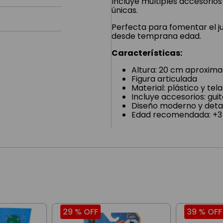
Incluye múltiples accesorios
únicas.
Perfecta para fomentar el ju
desde temprana edad.
Características:
Altura: 20 cm aproxi
Figura articulada
Material: plástico y tela
Incluye accesorios: guita
Diseño moderno y deta
Edad recomendada: +3
29 %
OFF
39 %
OFF