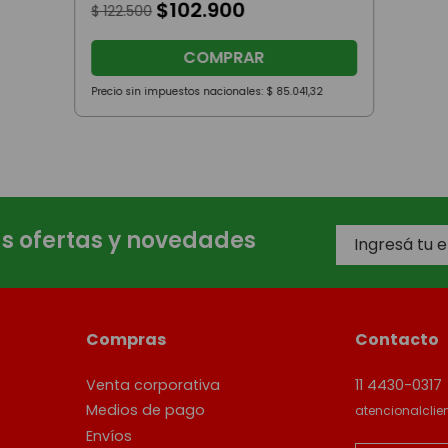
$
102
.
900
$
122
.
500
COMPRAR
Precio sin impuestos nacionales:
$
85
.
041
,
32
as ofertas y novedades
Compras
Contacto
Venta corporativa
11 4430-0317
Medios de pago
atencionalcli
Envíos