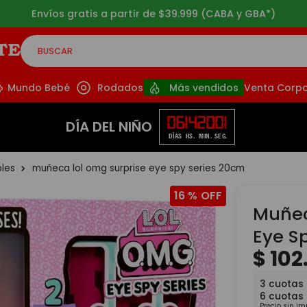
Envíos gratis a partir de $39.999 (CABA y GBA*)
BUSCAR
CADOS
Mundo Bebé
Rodados
Más vendidos
Venta Corpo
06
14
20
00
DÍA DEL NIÑO
DÍAS
HS.
MIN.
SEG.
bles
muñeca lol omg surprise eye spy series 20cm
16 %
Muñec
Eye S
$
102
3
cuotas 
6
cuotas
Precio sin i