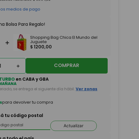
 los medios de pago
na Bolsa Para Regalo!
Shopping Bag Chica El Mundo del
＋
Juguete
$
1200
,
00
COMPRAR
＋
TURBO
en CABA y GBA
MAÑANA
feriado, se entrega el siguiente día hábil.
Ver zonas
s
para devolver tu compra
sá tu código postal
Actualizar