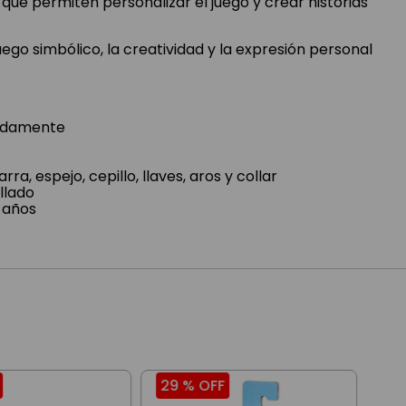
 que permiten personalizar el juego y crear historias
ego simbólico, la creatividad y la expresión personal
madamente
rra, espejo, cepillo, llaves, aros y collar
llado
 años
29 %
OFF
15