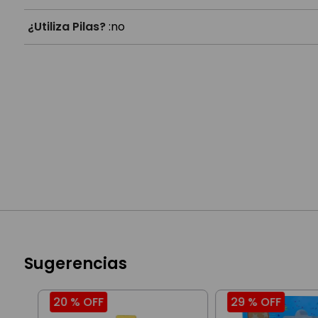
¿Utiliza Pilas?
:
no
Sugerencias
20 %
OFF
29 %
OFF