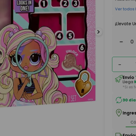
Ver todos
¡Llevate U
－
－
Envío
Llega
*Si es 
30 día
Ingre