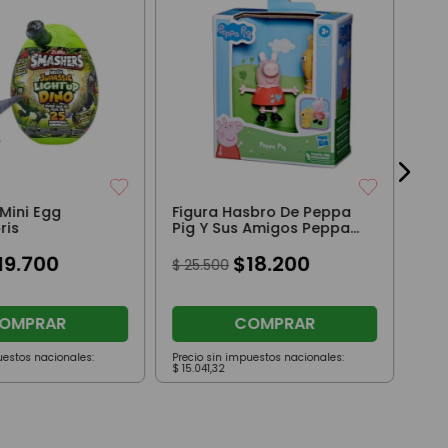
Fig
Art
Y 
$
3
Mini Egg
Figura Hasbro De Peppa
ris
Pig Y Sus Amigos Peppa
Pig Con Osito
19
.
700
$
18
.
200
$
25
.
500
OMPRAR
COMPRAR
uestos nacionales:
Precio sin impuestos nacionales:
Prec
$
15
.
041
,
32
$
22
.