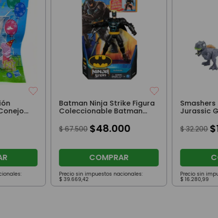
ión
Batman Ninja Strike Figura
Smashers 
 Conejo
Coleccionable Batman
Jurassic G
l 8Cm
15cm
$
48
.
000
$
$
67
.
500
$
32
.
200
AR
COMPRAR
C
cionales:
Precio sin impuestos nacionales:
Precio sin imp
$
39
.
669
,
42
$
16
.
280
,
99