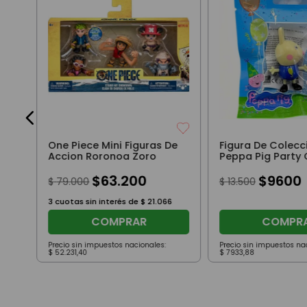
One Piece Mini Figuras De
Figura De Colecc
Accion Roronoa Zoro
Peppa Pig Party
Con Remera Azu
$
63
.
200
$
9600
$
79
.
000
$
13
.
500
3
cuotas sin interés de
$
21
.
066
COMPRAR
COMPR
Precio sin impuestos nacionales:
Precio sin impuestos na
$
52
.
231
,
40
$
7933
,
88