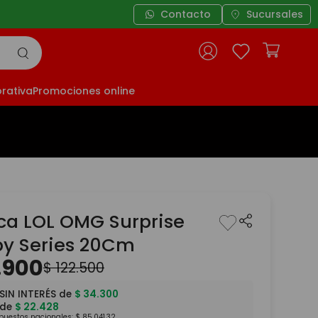
Contacto
Sucursales
rativa
Promociones online
a LOL OMG Surprise
py Series 20Cm
.
900
$
122
.
500
SIN INTERÉS de
$
34
.
300
 de
$
22
.
428
mpuestos nacionales:
$
85
.
041
,
32