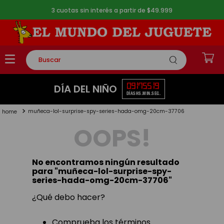
3 cuotas sin interés a partir de $49.999
Buscar
TÉRMINOS MÁS BUSCADOS
09
17
55
18
DÍA DEL NIÑO
DÍAS
HS.
MIN.
SEG.
1
.
rompecabezas
muñeca-lol-surprise-spy-series-hada-omg-20cm-37706
2
.
lego
OOPS!
3
.
peluche
4
.
monopatin
No encontramos ningún resultado
5
.
toy story
para "
muñeca-lol-surprise-spy-
series-hada-omg-20cm-37706
"
¿Qué debo hacer?
Comprueba los términos