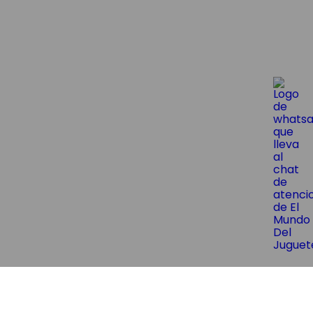
😱¡Suscríbite y obtene un 10% OF