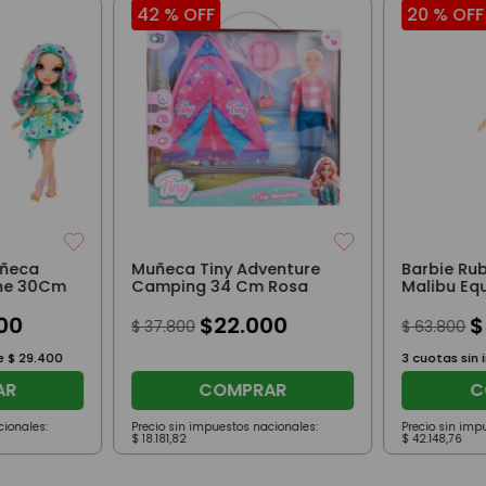
42 %
OFF
20 %
OFF
uñeca
Muñeca Tiny Adventure
Barbie Ru
ine 30Cm
Camping 34 Cm Rosa
Malibu Eq
00
$
22
.
000
$
$
37
.
800
$
63
.
800
de
$
29
.
400
3
cuotas sin 
AR
COMPRAR
C
cionales:
Precio sin impuestos nacionales:
Precio sin imp
$
18
.
181
,
82
$
42
.
148
,
76