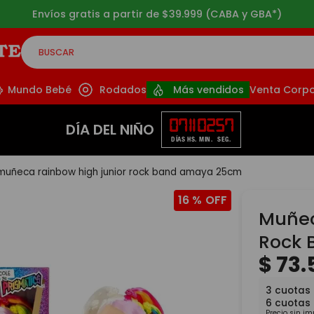
Envíos gratis a partir de $39.999 (CABA y GBA*)
BUSCAR
CADOS
Mundo Bebé
Rodados
Más vendidos
Venta Corpo
07
11
02
56
DÍA DEL NIÑO
DÍAS
HS.
MIN.
SEG.
muñeca rainbow high junior rock band amaya 25cm
16 %
Muñec
Rock
$
73
.
3
cuotas 
6
cuotas
Precio sin i