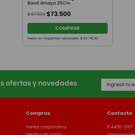
Band Amaya 25Cm
$
73
.
500
$
87
.
500
COMPRAR
Precio sin impuestos nacionales:
$
60
.
743
,
80
as ofertas y novedades
Compras
Contacto
Venta corporativa
11 4430-0317
Medios de pago
atencionalcli