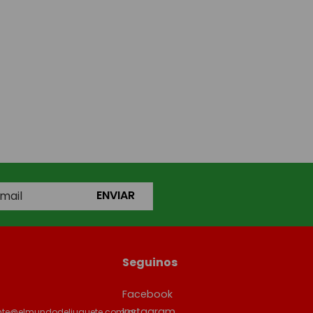
ENVIAR
Seguinos
Facebook
Instagram
ente@elmundodeljuguete.com.ar