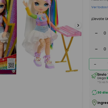
Ver todos
¡Llevate U
－
－
－
Envío
Llega
*Si es 
30 día
Ingre