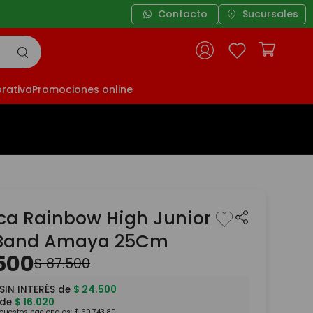
Contacto
Sucursales
rativa
Promociones online
a Rainbow High Junior
 Band Amaya 25Cm
500
$
87
.
500
SIN INTERÉS de
$
24
.
500
 de
$
16
.
020
mpuestos nacionales:
$
60
.
743
,
80