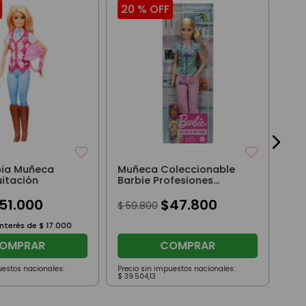
20 %
OFF
17
Pla
Sup
S1 
$
71
3
cuo
bia Muñeca
Muñeca Coleccionable
uitación
Barbie Profesiones
Enfermera
51
.
000
$
47
.
800
$
59
.
800
interés de
$
17
.
000
OMPRAR
COMPRAR
uestos nacionales:
Precio sin impuestos nacionales:
Prec
$
39
.
504
,
13
$
49
.