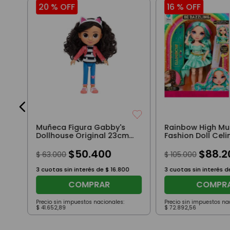
20 %
OFF
16 %
OFF
0
Muñeca Figura Gabby's
Rainbow High M
Dollhouse Original 23cm
Fashion Doll Cel
Con Vincha
$
50
.
400
$
88
.
2
$
63
.
000
$
105
.
000
3
cuotas sin interés de
$
16
.
800
3
cuotas sin interés 
COMPRAR
COMPR
Precio sin impuestos nacionales:
Precio sin impuestos na
$
41
.
652
,
89
$
72
.
892
,
56