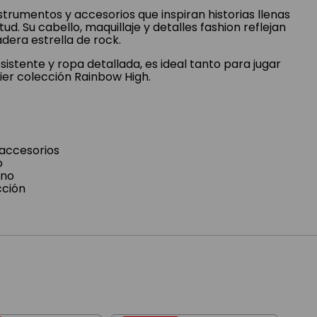
nstrumentos y accesorios que inspiran historias llenas
tud. Su cabello, maquillaje y detalles fashion reflejan
dera estrella de rock.
sistente y ropa detallada, es ideal tanto para jugar
ier colección Rainbow High.
 accesorios
o
rno
cción