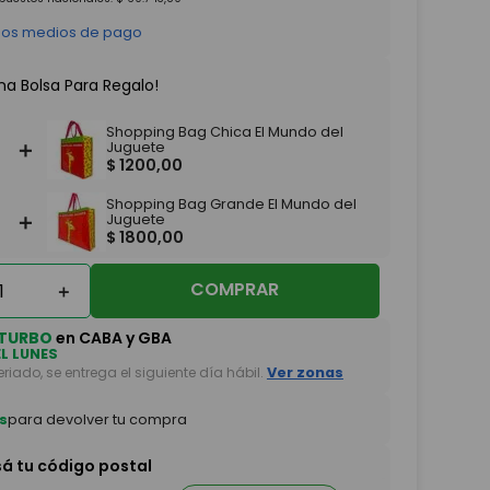
 los medios de pago
na Bolsa Para Regalo!
Shopping Bag Chica El Mundo del
＋
Juguete
$
1200
,
00
Shopping Bag Grande El Mundo del
＋
Juguete
$
1800
,
00
COMPRAR
＋
TURBO
en CABA y GBA
EL LUNES
feriado, se entrega el siguiente día hábil.
Ver zonas
s
para devolver tu compra
sá tu código postal