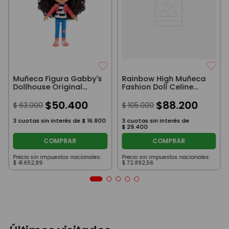
Muñeca Figura Gabby's
Rainbow High Muñeca
Dollhouse Original
Fashion Doll Celine
23cm Con Vincha
30Cm
$
50
.
400
$
88
.
200
$
63
.
000
$
105
.
000
3
cuotas sin interés de
$
16
.
800
3
cuotas sin interés de
$
29
.
400
COMPRAR
COMPRAR
Precio sin impuestos nacionales:
Precio sin impuestos nacionales:
$
41
.
652
,
89
$
72
.
892
,
56