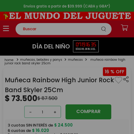
Envíos gratis a partir de $39.999 (CABA y GBA*)
Buscar
TÉRMINOS MÁS BUSCADOS
07
19
16
35
DÍA DEL NIÑO
DÍAS
HS.
MIN.
SEG.
1
.
rompecabezas
muñecas, bebotes y ponys
muñecas
muñeca rainbow high
2
.
lego
junior rock band skyler 25cm
16 %
3
.
peluche
Muñeca Rainbow High Junior Rock
4
.
monopatin
Band Skyler 25Cm
5
.
toy story
$
73
.
500
$
87
.
500
COMPRAR
－
＋
$
24
.
500
3
cuotas SIN INTERÉS de
$
16
.
020
6
cuotas de