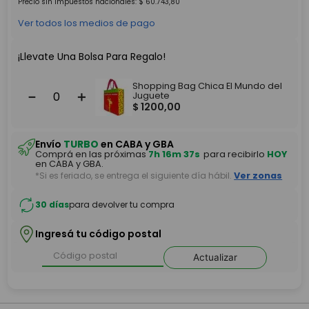
Precio sin impuestos nacionales:
$
60
.
743
,
80
Ver todos los medios de pago
¡Llevate Una Bolsa Para Regalo!
Shopping Bag Chica El Mundo del
－
＋
Juguete
$
1200
,
00
Envío
TURBO
en CABA y GBA
Comprá en las próximas
7h 16m 37s
para recibirlo
HOY
en CABA y GBA.
*Si es feriado, se entrega el siguiente día hábil.
Ver zonas
30 días
para devolver tu compra
Ingresá tu código postal
Actualizar