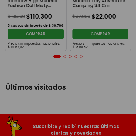
Rainbow High Muñeca
Muñeca Tiny Adventure
Fashion Doll Misty
Camping 34 Cm
27Cm
$
110
.
300
$
22
.
000
$
131
.
300
$
37
.
800
3
cuotas sin interés de
$
36
.
766
COMPRAR
COMPRAR
Precio sin impuestos nacionales:
Precio sin impuestos nacionales:
$
91
.
157
,
02
$
18
.
181
,
82
Últimos visitados
Suscribite y recibí nuestras últimas
ofertas y novedades