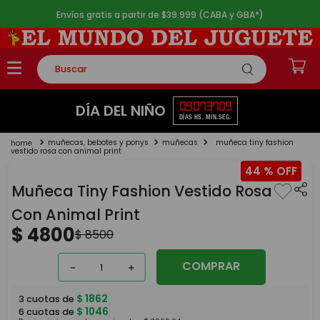
Envíos gratis a partir de $39.999 (CABA y GBA*)
Buscar
TÉRMINOS MÁS BUSCADOS
09
07
37
09
DÍA DEL NIÑO
DÍAS
HS.
MIN.
SEG.
1
.
rompecabezas
muñecas, bebotes y ponys
muñecas
muñeca tiny fashion
2
.
lego
vestido rosa con animal print
44 %
3
.
peluche
Muñeca Tiny Fashion Vestido Rosa
4
.
monopatin
Con Animal Print
5
.
toy story
$
4800
$
8500
COMPRAR
－
＋
$
1862
3
cuotas de
$
1046
6
cuotas de