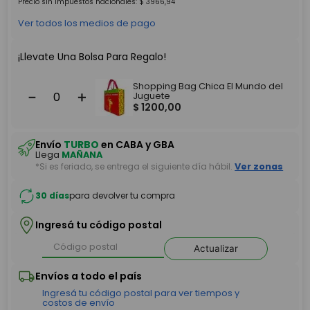
Precio sin impuestos nacionales:
$
3966
,
94
Ver todos los medios de pago
¡Llevate Una Bolsa Para Regalo!
Shopping Bag Chica El Mundo del
－
＋
Juguete
$
1200
,
00
Envío
TURBO
en CABA y GBA
Llega
MAÑANA
*Si es feriado, se entrega el siguiente día hábil.
Ver zonas
30 días
para devolver tu compra
Ingresá tu código postal
Actualizar