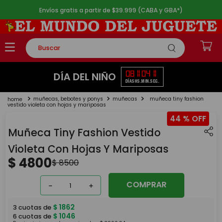
Envíos gratis a partir de $39.999 (CABA y GBA*)
Buscar
TÉRMINOS MÁS BUSCADOS
08
11
04
11
DÍA DEL NIÑO
DÍAS
HS.
MIN.
SEG.
1
.
rompecabezas
muñecas, bebotes y ponys
muñecas
muñeca tiny fashion
2
.
lego
vestido violeta con hojas y mariposas
44 %
3
.
peluche
Muñeca Tiny Fashion Vestido
4
.
monopatin
Violeta Con Hojas Y Mariposas
5
.
toy story
$
4800
$
8500
COMPRAR
－
＋
$
1862
3
cuotas de
$
1046
6
cuotas de