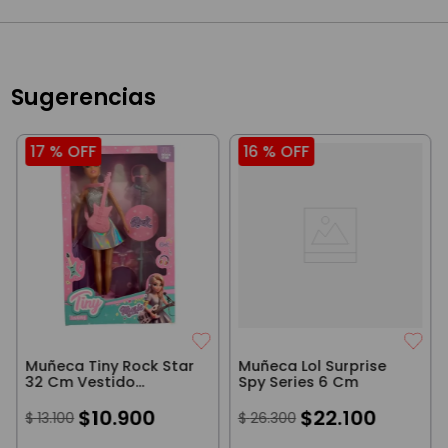
Sugerencias
17 %
OFF
16 %
OFF
Muñeca Tiny Rock Star
Muñeca Lol Surprise
32 Cm Vestido
Spy Series 6 Cm
Plateado Y Guitarra
Rosa
$
10
.
900
$
22
.
100
$
13
.
100
$
26
.
300