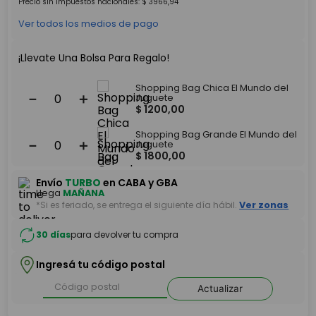
Precio sin impuestos nacionales:
$
3966
,
94
Ver todos los medios de pago
¡Llevate Una Bolsa Para Regalo!
Shopping Bag Chica El Mundo del
－
＋
Juguete
$
1200
,
00
Shopping Bag Grande El Mundo del
－
＋
Juguete
$
1800
,
00
Envío
TURBO
en CABA y GBA
Llega
MAÑANA
*Si es feriado, se entrega el siguiente día hábil.
Ver zonas
30 días
para devolver tu compra
Ingresá tu código postal
Actualizar