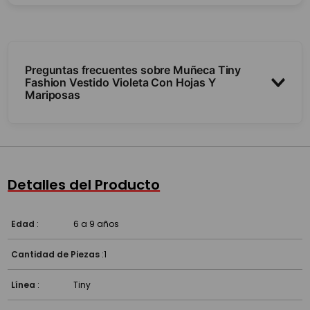
Preguntas frecuentes sobre Muñeca Tiny
Fashion Vestido Violeta Con Hojas Y
Mariposas
¿Se le puede peinar el pelo?
¿Trae vestido?
Detalles del Producto
Edad
:
6 a 9 años
Cantidad de Piezas
:
1
Línea
:
Tiny