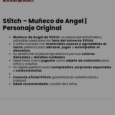
Stitch – Muñeco de Angel |
Personaje Original
Muñeco de Angel de Stitch
, un personaje entrañable y
adorable, ideal para los
fans del universo Stitch
.
Confeccionado con
materiales suaves y agradables al
tacto
, perfecto para
abrazar
,
jugar
o
acompañar el
descanso
.
Su diseño fiel al personaje destaca por sus
colores
delicados
y
detalles cuidados
.
Ideal tanto como
juguete
como
objeto de colección
para
niños y adultos.
Un regalo perfecto para
cumpleaños
,
sorpresas especiales
o
coleccionistas
.
Licencia oficial Stitch
, garantizando autenticidad y
calidad.
Edad recomendada:
a partir de 3 años.