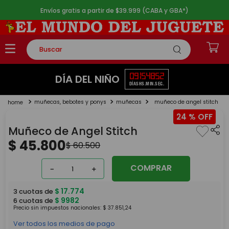
Envíos gratis a partir de $39.999 (CABA y GBA*)
Buscar
TÉRMINOS MÁS BUSCADOS
09
15
48
52
DÍA DEL NIÑO
DÍAS
HS.
MIN.
SEG.
1
.
rompecabezas
muñecas, bebotes y ponys
muñecas
muñeco de angel stitch
2
.
lego
24 %
3
.
peluche
Muñeco de Angel Stitch
4
.
monopatin
$
45
.
800
$
60
.
500
5
.
toy story
COMPRAR
－
＋
$
17
.
774
3
cuotas de
$
9982
6
cuotas de
Precio sin impuestos nacionales:
$
37
.
851
,
24
Ver todos los medios de pago