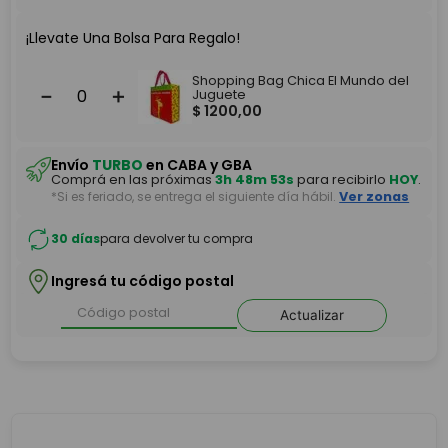
¡Llevate Una Bolsa Para Regalo!
Shopping Bag Chica El Mundo del
－
＋
Juguete
$
1200
,
00
Envío
TURBO
en CABA y GBA
Comprá en las próximas
3h 48m 53s
para recibirlo
HOY
.
*Si es feriado, se entrega el siguiente día hábil.
Ver zonas
30 días
para devolver tu compra
Ingresá tu código postal
Actualizar