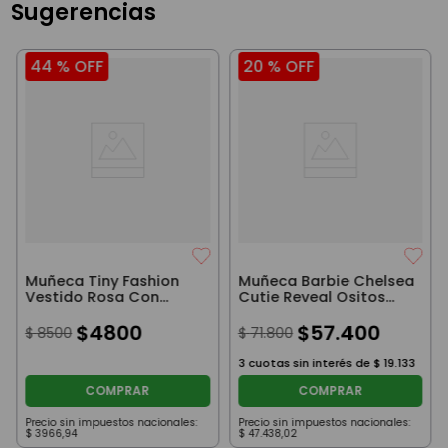
Sugerencias
44 %
OFF
20 %
OFF
Muñeca Tiny Fashion
Muñeca Barbie Chelsea
Vestido Rosa Con
Cutie Reveal Ositos
Animal Print
Cariñositos Lila
$
4800
$
57
.
400
$
8500
$
71
.
800
3
cuotas sin interés de
$
19
.
133
COMPRAR
COMPRAR
Precio sin impuestos nacionales:
Precio sin impuestos nacionales:
$
3966
,
94
$
47
.
438
,
02