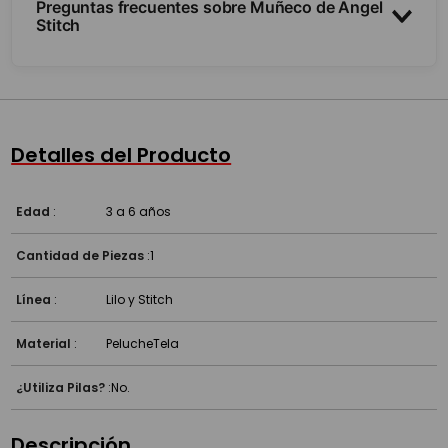
Preguntas frecuentes sobre Muñeco de Angel
Stitch
¿Qué tamaño tiene y es articulada?
¿Es para jugar o para coleccionar?
Detalles del Producto
¿A partir de qué edad es?
Edad
:
3 a 6 años
Cantidad de Piezas
:
1
Línea
:
Lilo y Stitch
Material
:
Peluche
Tela
¿Utiliza Pilas?
:
No.
Descripción