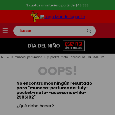
3 cuotas sin interés a partir de $49.999
Buscar
TÉRMINOS MÁS BUSCADOS
05
12
47
51
DÍA DEL NIÑO
DÍAS
HS.
MIN.
SEG.
1
.
rompecabezas
muneca-perfumada-luly-pocket-moto--accesorios-lila-2505102
2
.
lego
OOPS!
3
.
peluche
4
.
monopatin
No encontramos ningún resultado
5
.
toy story
para "
muneca-perfumada-luly-
pocket-moto--accesorios-lila-
2505102
"
¿Qué debo hacer?