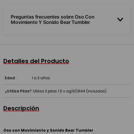
Preguntas frecuentes sobre Oso Con
Movimiento Y Sonido Bear Tumbler
¿Qué hace?
¿Cómo se mueve?
Detalles del Producto
¿Para qué edad es?
Edad
:
1 a 3 años
¿Utiliza Pilas?
:
Utiliza 3 pilas 1.5 v ag13/LR44 (incluidas)
Descripción
Oso con Movimiento y Sonido Bear Tumbler