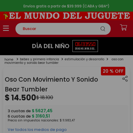
Envíos gratis a partir de $39.999 (CABA y GBA*)
Buscar
TÉRMINOS MÁS BUSCADOS
06
13
35
50
DÍA DEL NIÑO
DÍAS
HS.
MIN.
SEG.
1
.
rompecabezas
bebes y primera infancia
estimulación y desarrollo
oso con
2
.
lego
movimiento y sonido bear tumbler
20 %
3
.
peluche
Oso Con Movimiento Y Sonido
4
.
monopatin
Bear Tumbler
5
.
toy story
$
14
.
500
$
18
.
100
$
5627
,
45
3
cuotas de
$
3160
,
51
6
cuotas de
Precio sin impuestos nacionales:
$
11
.
983
,
47
Ver todos los medios de pago