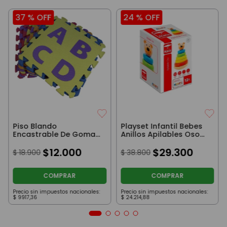
37 %
OFF
24 %
OFF
Piso Blando
Playset Infantil Bebes
Encastrable De Goma
Anillos Apilables Oso
Eva De Letras
Madera Original
$
12
.
000
$
29
.
300
$
18
.
900
$
38
.
800
COMPRAR
COMPRAR
Precio sin impuestos nacionales:
Precio sin impuestos nacionales:
$
9917
,
36
$
24
.
214
,
88