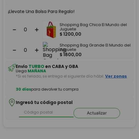
¡Llevate Una Bolsa Para Regalo!
Shopping Bag Chica El Mundo del
－
＋
Juguete
$
1200
,
00
Shopping Bag Grande El Mundo del
－
＋
Juguete
$
1800
,
00
Envío
TURBO
en CABA y GBA
Llega
MAÑANA
*Si es feriado, se entrega el siguiente día hábil.
Ver zonas
30 días
para devolver tu compra
Ingresá tu código postal
Actualizar