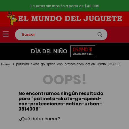
3 cuotas sin interés a partir de $49.999
Buscar
TÉRMINOS MÁS BUSCADOS
05
19
40
31
DÍA DEL NIÑO
DÍAS
HS.
MIN.
SEG.
1
.
rompecabezas
patineta-skate-go-speed-con-protecciones-action-urban-3814308
2
.
lego
OOPS!
3
.
peluche
4
.
monopatin
No encontramos ningún resultado
5
.
toy story
para "
patineta-skate-go-speed-
con-protecciones-action-urban-
3814308
"
¿Qué debo hacer?