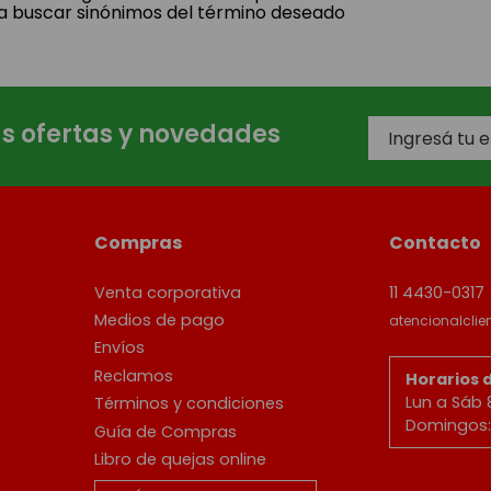
a buscar sinónimos del término deseado
as ofertas y novedades
Compras
Contacto
Venta corporativa
11 4430-0317
Medios de pago
atencionalcli
Envíos
Reclamos
Horarios 
Lun a Sáb 
Términos y condiciones
Domingos: 
Guía de Compras
Libro de quejas online