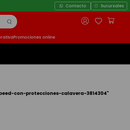
Contacto
Sucursales
rativa
Promociones online
peed-con-protecciones-calavera-3814304
"