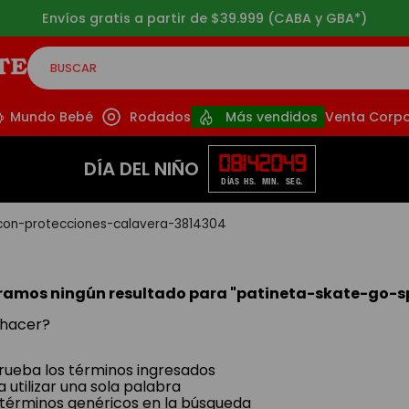
Envíos gratis a partir de $39.999 (CABA y GBA*)
BUSCAR
CADOS
Mundo Bebé
Rodados
Más vendidos
Venta Corpo
08
14
20
49
DÍA DEL NIÑO
DÍAS
HS.
MIN.
SEG.
con-protecciones-calavera-3814304
ramos ningún resultado para "
patineta-skate-go-s
hacer?
ueba los términos ingresados
a utilizar una sola palabra
a términos genéricos en la búsqueda