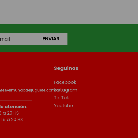
ENVIAR
Seguinos
Facebook
Instagram
ente@elmundodeljuguete.com.ar
Tik Tok
Youtube
de atención:
8 a 20 HS
15 a 20 HS