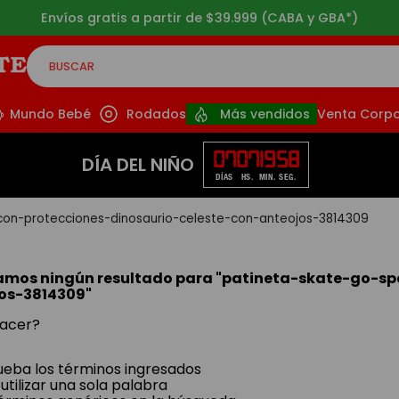
Envíos gratis a partir de $39.999 (CABA y GBA*)
BUSCAR
CADOS
Mundo Bebé
Rodados
Más vendidos
Venta Corpo
07
07
19
58
DÍA DEL NIÑO
DÍAS
HS.
MIN.
SEG.
on-protecciones-dinosaurio-celeste-con-anteojos-3814309
amos ningún resultado para "
patineta-skate-go-sp
os-3814309
"
acer?
ba los términos ingresados
utilizar una sola palabra