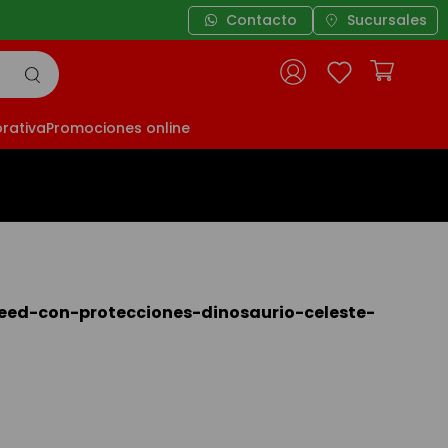
Contacto
Sucursales
rativa
Promociones online
eed-con-protecciones-dinosaurio-celeste-