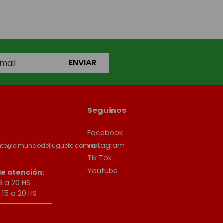
ENVIAR
Seguinos
Facebook
Instagram
ente@elmundodeljuguete.com.ar
Tik Tok
Youtube
de atención:
8 a 20 HS
15 a 20 HS