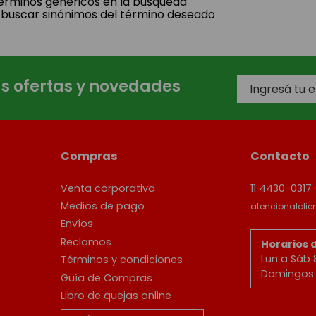
 términos genéricos en la búsqueda
 buscar sinónimos del término deseado
as ofertas y novedades
Compras
Contacto
Venta corporativa
11 4430-0317
Medios de pago
atencionalcli
Envíos
Reclamos
Horarios 
Lun a Sáb 
Términos y condiciones
Domingos: 
Guía de Compras
Libro de quejas online