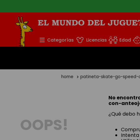
TÉRMINOS MÁS BUS
Categorías
Licencias
Edad
1
.
rompecabezas
2
.
lego
3
.
peluche
patineta-skate-go-speed-c
4
.
monopatin
5
.
toy story
No encontr
con-anteoj
¿Qué debo h
OOPS!
Comprue
Intenta 