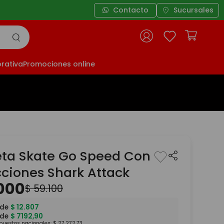
Contacto
Sucursales
rativa
Promociones online
eta Skate Go Speed Con
cciones Shark Attack
000
$
59
.
100
 de
$
12
.
807
 de
$
7192
,
90
mpuestos nacionales:
$
27
.
272
,
73