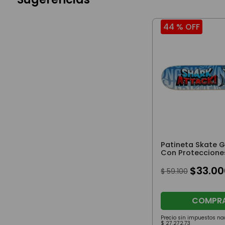
44 %
OFF
Patineta Skate 
Con Proteccione
Attack
$
33
.
00
$
59
.
100
COMPR
Precio sin impuestos na
$
27
.
272
,
73