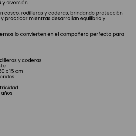
y diversión.
con casco, rodilleras y coderas, brindando protección
 practicar mientras desarrollan equilibrio y
dernos lo convierten en el compañero perfecto para
dilleras y coderas
nte
60 x 15 cm
loridos
tricidad
 años