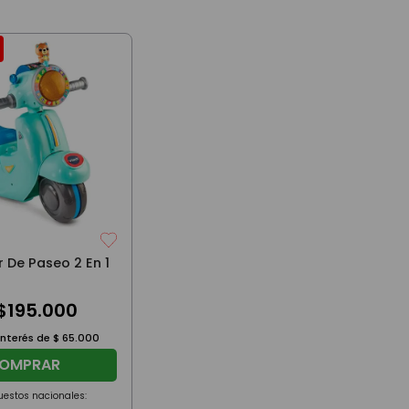
 De Paseo 2 En 1
$
195
.
000
interés de
$
65
.
000
OMPRAR
uestos nacionales: