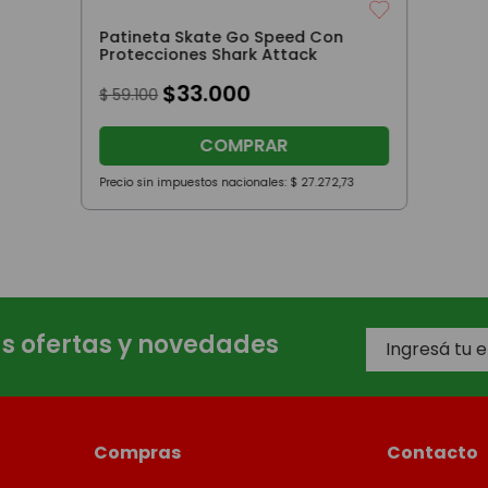
Patineta Skate Go Speed Con
Protecciones Shark Attack
$
33
.
000
$
59
.
100
COMPRAR
Precio sin impuestos nacionales:
$
27
.
272
,
73
as ofertas y novedades
Compras
Contacto