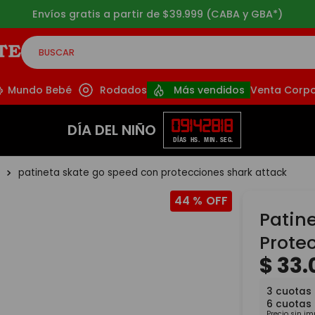
Envíos gratis a partir de $39.999 (CABA y GBA*)
BUSCAR
CADOS
Mundo Bebé
Rodados
Más vendidos
Venta Corpo
09
14
28
18
DÍA DEL NIÑO
DÍAS
HS.
MIN.
SEG.
s
patineta skate go speed con protecciones shark attack
44 %
Patin
Prote
$
33
.
3
cuotas
6
cuotas
Precio sin i