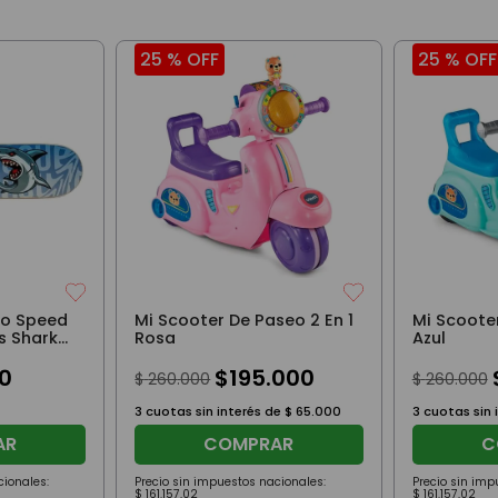
25 %
OFF
25 %
OFF
Go Speed
Mi Scooter De Paseo 2 En 1
Mi Scooter
s Shark
Rosa
Azul
0
$
195
.
000
$
260
.
000
$
260
.
000
3
cuotas sin interés de
$
65
.
000
3
cuotas sin 
AR
COMPRAR
C
cionales:
Precio sin impuestos nacionales:
Precio sin imp
$
161
.
157
,
02
$
161
.
157
,
02