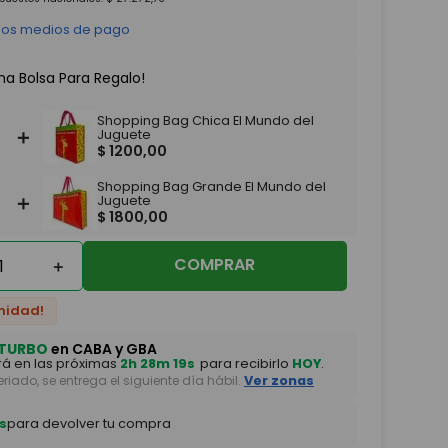
 los medios de pago
na Bolsa Para Regalo!
Shopping Bag Chica El Mundo del
＋
Juguete
$
1200
,
00
Shopping Bag Grande El Mundo del
＋
Juguete
$
1800
,
00
COMPRAR
＋
nidad!
TURBO
en CABA y GBA
á en las próximas
2h 28m 19s
para recibirlo
HOY
.
feriado, se entrega el siguiente día hábil.
Ver zonas
s
para devolver tu compra