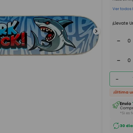
Ver todos
¡Llevate U
－
－
－
¡Última u
Envío
Compr
*Si es 
30 día