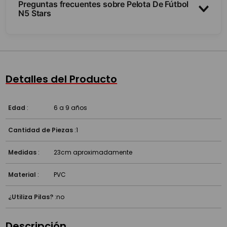
Preguntas frecuentes sobre Pelota De Fútbol
N5 Stars
¿Qué número es?
¿Sirve para jugar al fútbol?
Detalles del Producto
Edad
:
6 a 9 años
Cantidad de Piezas
:
1
Medidas
:
23cm aproximadamente
Material
:
PVC
¿Utiliza Pilas?
:
no
Descripción