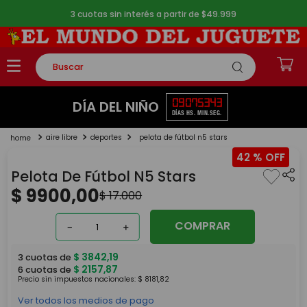
3 cuotas sin interés a partir de $49.999
Buscar
TÉRMINOS MÁS BUSCADOS
09
07
53
42
DÍA DEL NIÑO
DÍAS
HS.
MIN.
SEG.
1
.
rompecabezas
aire libre
deportes
pelota de fútbol n5 stars
2
.
lego
42 %
3
.
peluche
Pelota De Fútbol N5 Stars
4
.
monopatin
$
9900
,
00
$
17
.
000
5
.
toy story
COMPRAR
－
＋
$
3842
,
19
3
cuotas de
$
2157
,
87
6
cuotas de
Precio sin impuestos nacionales:
$
8181
,
82
Ver todos los medios de pago