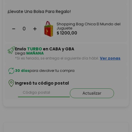
¡Llevate Una Bolsa Para Regalo!
Shopping Bag Chica El Mundo del
－
＋
Juguete
$
1200
,
00
Envío
TURBO
en CABA y GBA
Llega
MAÑANA
*Si es feriado, se entrega el siguiente día hábil.
Ver zonas
30 días
para devolver tu compra
Ingresá tu código postal
Actualizar