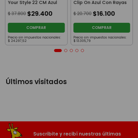
Your Style 22 CM Azul
Clip On Azul Con Rayas
$
29
.
400
$
16
.
100
$
37
.
800
$
20
.
700
COMPRAR
COMPRAR
Precio sin impuestos nacionales:
Precio sin impuestos nacionales:
$
24
.
297
,
52
$
13
.
305
,
79
Últimos visitados
Suscribite y recibí nuestras últimas