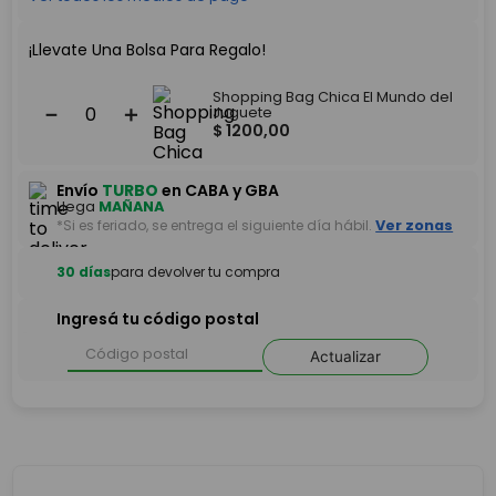
¡Llevate Una Bolsa Para Regalo!
Shopping Bag Chica El Mundo del
－
＋
Juguete
$
1200
,
00
Envío
TURBO
en CABA y GBA
Llega
MAÑANA
*Si es feriado, se entrega el siguiente día hábil.
Ver zonas
30 días
para devolver tu compra
Ingresá tu código postal
Actualizar