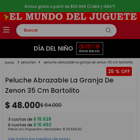
Envíos gratis a partir de $39.999 (CABA y GBA*)
Buscar
TÉRMINOS MÁS BUSCADOS
06
19
57
18
DÍA DEL NIÑO
DÍAS
HS.
MIN.
SEG.
1
.
rompecabezas
peluches
peluche abrazable la granja de zenon 35 cm bartolito
2
.
lego
25 %
3
.
peluche
Peluche Abrazable La Granja De
4
.
monopatin
Zenon 35 Cm Bartolito
5
.
toy story
$
48
.
000
$
64
.
000
$
18
.
628
3
cuotas de
$
10
.
462
6
cuotas de
Precio sin impuestos nacionales:
$
39
.
669
,
42
Ver todos los medios de pago