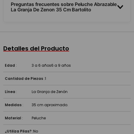
Preguntas frecuentes sobre Peluche Abrazable
La Granja De Zenon 35 Cm Bartolito
¿Es suave?
¿De qué tamaño es?
Detalles del Producto
Edad
:
3 a 6 años
6 a 9 años
Cantidad de Piezas
:
1
Línea
:
La Granja de Zenón
Medidas
:
35 cm aproximado.
Material
:
Peluche
¿Utiliza Pilas?
:
No