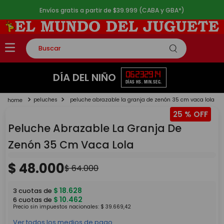
Envíos gratis a partir de $39.999 (CABA y GBA*)
Buscar
TÉRMINOS MÁS BUSCADOS
06
23
29
14
DÍA DEL NIÑO
DÍAS
HS.
MIN.
SEG.
1
.
rompecabezas
peluches
peluche abrazable la granja de zenón 35 cm vaca lola
2
.
lego
25 %
3
.
peluche
Peluche Abrazable La Granja De
4
.
monopatin
Zenón 35 Cm Vaca Lola
5
.
toy story
$
48
.
000
$
64
.
000
$
18
.
628
3
cuotas de
$
10
.
462
6
cuotas de
Precio sin impuestos nacionales:
$
39
.
669
,
42
Ver todos los medios de pago