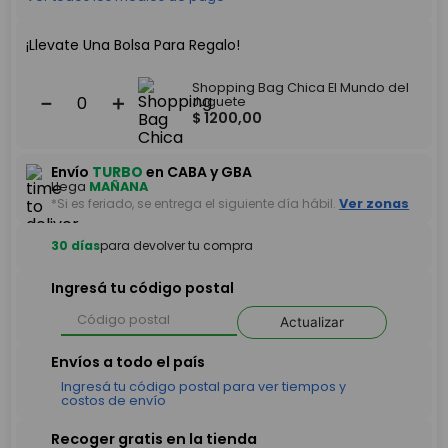
¡Llevate Una Bolsa Para Regalo!
Shopping Bag Chica El Mundo del
－
＋
Juguete
$
1200
,
00
Envío
TURBO
en CABA y GBA
Llega
MAÑANA
*Si es feriado, se entrega el siguiente día hábil.
Ver zonas
30 días
para devolver tu compra
Ingresá tu código postal
Actualizar