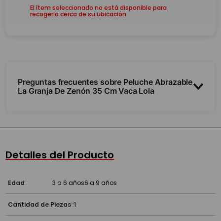
El ítem seleccionado no está disponible para
recogerlo cerca de su ubicación
Preguntas frecuentes sobre Peluche Abrazable
La Granja De Zenón 35 Cm Vaca Lola
¿Es suave?
¿De qué tamaño es?
Detalles del Producto
Edad
:
3 a 6 años
6 a 9 años
Cantidad de Piezas
:
1