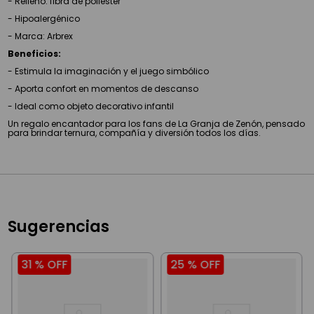
- Relleno: fibra de poliéster
- Hipoalergénico
- Marca: Arbrex
Beneficios:
- Estimula la imaginación y el juego simbólico
- Aporta confort en momentos de descanso
- Ideal como objeto decorativo infantil
Un regalo encantador para los fans de La Granja de Zenón, pensado
para brindar ternura, compañía y diversión todos los días.
Sugerencias
31 %
OFF
25 %
OFF