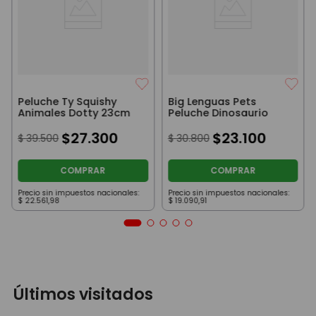
Peluche Ty Squishy
Big Lenguas Pets
Animales Dotty 23cm
Peluche Dinosaurio
$
27
.
300
$
23
.
100
$
39
.
500
$
30
.
800
COMPRAR
COMPRAR
Precio sin impuestos nacionales:
Precio sin impuestos nacionales:
$
22
.
561
,
98
$
19
.
090
,
91
Últimos visitados