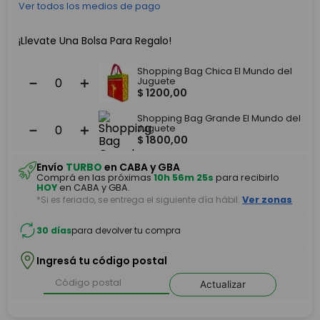
Ver todos los medios de pago
¡Llevate Una Bolsa Para Regalo!
Shopping Bag Chica El Mundo del
－
＋
Juguete
$
1200
,
00
Shopping Bag Grande El Mundo del
－
＋
Juguete
$
1800
,
00
Envío
TURBO
en CABA y GBA
Comprá en las próximas
10h 56m 25s
para recibirlo
HOY
en CABA y GBA.
*Si es feriado, se entrega el siguiente día hábil.
Ver zonas
30 días
para devolver tu compra
Ingresá tu código postal
Actualizar