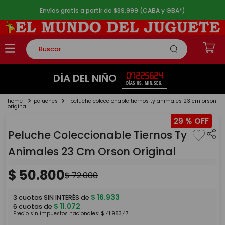
Envíos gratis a partir de $39.999 (CABA y GBA*)
Buscar
TÉRMINOS MÁS BUSCADOS
07
22
56
24
DÍA DEL NIÑO
DÍAS
HS.
MIN.
SEG.
1
.
rompecabezas
peluches
peluche coleccionable tiernos ty animales 23 cm orson
2
.
lego
original
29 %
3
.
peluche
Peluche Coleccionable Tiernos Ty
4
.
monopatin
Animales 23 Cm Orson Original
5
.
toy story
$
50
.
800
$
72
.
000
$
16
.
933
3
cuotas SIN INTERÉS de
$
11
.
072
6
cuotas de
Precio sin impuestos nacionales:
$
41
.
983
,
47