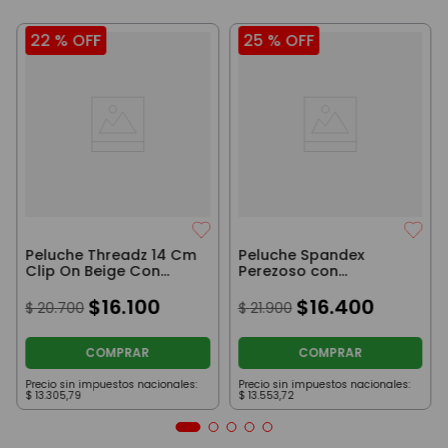
22 %
OFF
25 %
OFF
Peluche Threadz 14 Cm
Peluche Spandex
Clip On Beige Con
Perezoso con
Manchas
Salvavidas 23 cm
$
16
.
100
$
16
.
400
$
20
.
700
$
21
.
900
COMPRAR
COMPRAR
Precio sin impuestos nacionales:
Precio sin impuestos nacionales:
$
13
.
305
,
79
$
13
.
553
,
72