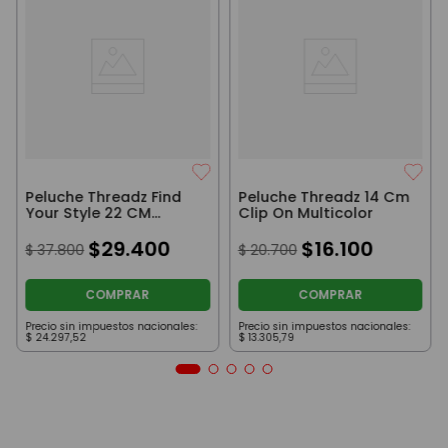
Peluche Threadz Find
Peluche Threadz 14 Cm
Your Style 22 CM
Clip On Multicolor
Celeste
$
29
.
400
$
16
.
100
$
37
.
800
$
20
.
700
COMPRAR
COMPRAR
Precio sin impuestos nacionales:
Precio sin impuestos nacionales:
$
24
.
297
,
52
$
13
.
305
,
79