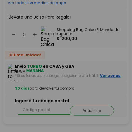
Ver todos los medios de pago
¡Llevate Una Bolsa Para Regalo!
Shopping Bag Chica El Mundo del
－
＋
Juguete
$
1200
,
00
¡Última unidad!
Envío
TURBO
en CABA y GBA
Llega
MAÑANA
*Si es feriado, se entrega el siguiente día hábil.
Ver zonas
30 días
para devolver tu compra
Ingresá tu código postal
Actualizar