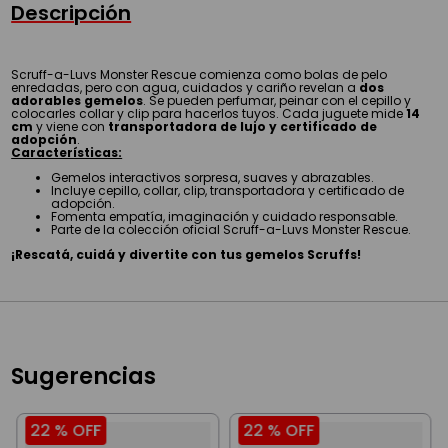
Descripción
Scruff-a-Luvs Monster Rescue comienza como bolas de pelo
enredadas, pero con agua, cuidados y cariño revelan a
dos
adorables gemelos
. Se pueden perfumar, peinar con el cepillo y
colocarles collar y clip para hacerlos tuyos. Cada juguete mide
14
cm
y viene con
transportadora de lujo y certificado de
adopción
.
Características:
Gemelos interactivos sorpresa, suaves y abrazables.
Incluye cepillo, collar, clip, transportadora y certificado de
adopción.
Fomenta empatía, imaginación y cuidado responsable.
Parte de la colección oficial Scruff-a-Luvs Monster Rescue.
¡Rescatá, cuidá y divertite con tus gemelos Scruffs!
Sugerencias
22 %
OFF
22 %
OFF