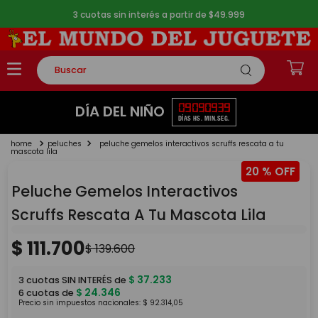
3 cuotas sin interés a partir de $49.999
Buscar
TÉRMINOS MÁS BUSCADOS
09
09
09
39
DÍA DEL NIÑO
DÍAS
HS.
MIN.
SEG.
1
.
rompecabezas
peluches
peluche gemelos interactivos scruffs rescata a tu
2
.
lego
mascota lila
20 %
3
.
peluche
Peluche Gemelos Interactivos
4
.
monopatin
Scruffs Rescata A Tu Mascota Lila
5
.
toy story
$
111
.
700
$
139
.
600
$
37
.
233
3
cuotas SIN INTERÉS de
$
24
.
346
6
cuotas de
Precio sin impuestos nacionales:
$
92
.
314
,
05