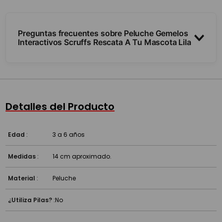
Preguntas frecuentes sobre Peluche Gemelos
Interactivos Scruffs Rescata A Tu Mascota Lila
¿Qué hace?
¿Cuántos trae?
Detalles del Producto
¿Funciona a pilas?
Edad
:
3 a 6 años
Medidas
:
14 cm aproximado.
Material
:
Peluche
¿Utiliza Pilas?
:
No