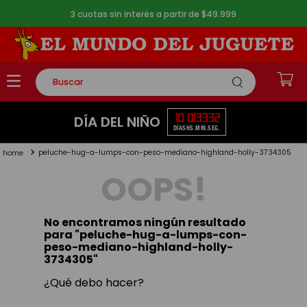
3 cuotas sin interés a partir de $49.999
Buscar
TÉRMINOS MÁS BUSCADOS
10
01
33
32
DÍA DEL NIÑO
DÍAS
HS.
MIN.
SEG.
1
.
rompecabezas
peluche-hug-a-lumps-con-peso-mediano-highland-holly-3734305
2
.
lego
OOPS!
3
.
peluche
4
.
monopatin
No encontramos ningún resultado
5
.
toy story
para "
peluche-hug-a-lumps-con-
peso-mediano-highland-holly-
3734305
"
¿Qué debo hacer?