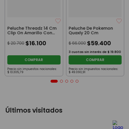
Peluche Threadz 14 Cm
Peluche De Pokemon
Clip On Amarillo Con
Quaxly 20 Cm
Rayas
$
16
.
100
$
59
.
400
$
20
.
700
$
66
.
000
3
cuotas sin interés de
$
19
.
800
COMPRAR
COMPRAR
Precio sin impuestos nacionales:
Precio sin impuestos nacionales:
$
13
.
305
,
79
$
49
.
090
,
91
Últimos visitados