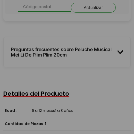
Actualizar
Preguntas frecuentes sobre Peluche Musical
Mei Li De Plim Plim 20cm
¿Qué hace?
¿Qué estimula?
Detalles del Producto
¿Para qué edad es?
Edad
:
6 a 12 meses
1 a 3 años
Cantidad de Piezas
:
1