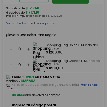
$
12
.
768
3
cuotas de
$
7171
,
10
6
cuotas de
Precio sin impuestos nacionales:
$
27
.
190
,
08
Ver todos los medios de pago
¡Llevate Una Bolsa Para Regalo!
Shopping Bag Chica El Mundo del
－
＋
Juguete
$
1200
,
00
Shopping Bag Grande El Mundo del
－
＋
Juguete
$
1800
,
00
Envío
TURBO
en CABA y GBA
Llega
MAÑANA
*Si es feriado, se entrega el siguiente día hábil.
Ver zonas
30 días
para devolver tu compra
Ingresá tu código postal