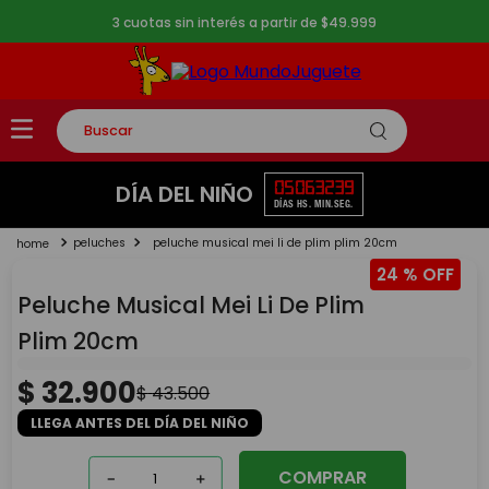
3 cuotas sin interés a partir de $49.999
Buscar
TÉRMINOS MÁS BUSCADOS
05
06
32
39
DÍA DEL NIÑO
DÍAS
HS.
MIN.
SEG.
1
.
rompecabezas
peluches
peluche musical mei li de plim plim 20cm
2
.
lego
24 %
3
.
peluche
Peluche Musical Mei Li De Plim
4
.
monopatin
Plim 20cm
5
.
toy story
$
32
.
900
$
43
.
500
LLEGA ANTES DEL DÍA DEL NIÑO
COMPRAR
－
＋