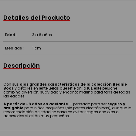
Detalles del Producto
Edad
:
3 a 6 años
Medidas
:
11cm
Descripción
Con sus
ojos grandes característicos de la colección Beanie
Boos
y detalles en lentejuelas que reflejan la luz, este peluche
combina diversión, suavidad y encanto marino para fans de todas
las edades.
A partir de ~3 años en adelante
— pensado para ser
seguro y
amigable
para niños pequeños (sin partes electrónicas), aunque la
recomendación de edad se basa en evitar riesgos con ojos o
accesorios si están muy pequeños.