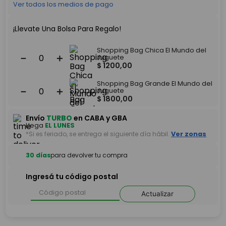
Ver todos los medios de pago
¡Llevate Una Bolsa Para Regalo!
Shopping Bag Chica El Mundo del
－
＋
Juguete
$
1200
,
00
Shopping Bag Grande El Mundo del
－
＋
Juguete
$
1800
,
00
Envío
TURBO
en CABA y GBA
Llega
EL LUNES
*Si es feriado, se entrega el siguiente día hábil.
Ver zonas
30 días
para devolver tu compra
Ingresá tu código postal
Actualizar