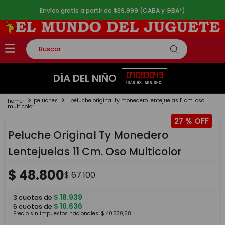
Envíos gratis a partir de $39.999 (CABA y GBA*)
Buscar
TÉRMINOS MÁS BUSCADOS
07
08
30
43
DÍA DEL NIÑO
DÍAS
HS.
MIN.
SEG.
1
.
rompecabezas
peluches
peluche original ty monedero lentejuelas 11 cm. oso
2
.
lego
multicolor
27 %
3
.
peluche
Peluche Original Ty Monedero
4
.
monopatin
Lentejuelas 11 Cm. Oso Multicolor
5
.
toy story
$
48
.
800
$
67
.
100
$
18
.
939
3
cuotas de
$
10
.
636
6
cuotas de
Precio sin impuestos nacionales:
$
40
.
330
,
58