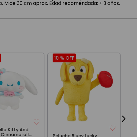
to. Mide 30 cm aprox. Edad recomendada: + 3 años.
10 %
OFF
29
Pel
Tie
Cm 
$
71
3
cuo
llo Kitty And
e Cinnamoroll
Peluche Bluey Lucky