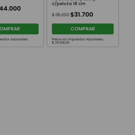
c/pelota 18 cm
44
.
000
$
31
.
700
$
35
.
200
OMPRAR
COMPRAR
uestos nacionales:
Precio sin impuestos nacionales:
Prec
$
26
.
198
,
35
$
41
.