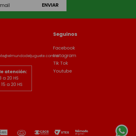
ENVIAR
Seguinos
Facebook
Instagram
ente@elmundodeljuguete.com.ar
Tik Tok
Youtube
de atención:
8 a 20 HS
15 a 20 HS