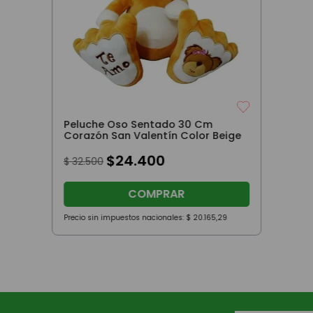
Peluche Oso Sentado 30 Cm
Corazón San Valentín Color Beige
$
24
.
400
$
32
.
500
COMPRAR
Precio sin impuestos nacionales:
$
20
.
165
,
29