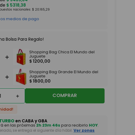
 de
$
5318
,
38
mpuestos nacionales:
$
20
.
165
,
29
 los medios de pago
na Bolsa Para Regalo!
Shopping Bag Chica El Mundo del
＋
Juguete
$
1200
,
00
Shopping Bag Grande El Mundo del
＋
Juguete
$
1800
,
00
COMPRAR
＋
nidad!
TURBO
en CABA y GBA
á en las próximas
2h 23m 45s
para recibirlo
HOY
.
feriado, se entrega el siguiente día hábil.
Ver zonas