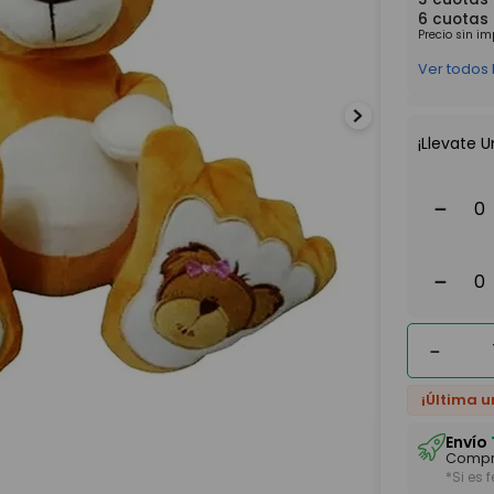
6
cuotas
Precio sin i
Ver todos
¡Llevate U
－
－
－
¡Última u
Envío
Compr
*Si es 