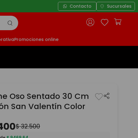
Contacto
Sucursales
rativa
Promociones online
he Oso Sentado 30 Cm
ón San Valentín Color
400
$
32
.
500
 de
$
9469
,
64