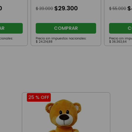
Con Moño
0
$
29
.
300
$
$
39
.
000
$
55
.
000
AR
COMPRAR
C
cionales:
Precio sin impuestos nacionales:
Precio sin imp
$
24
.
214
,
88
$
36
.
363
,
64
25 %
OFF