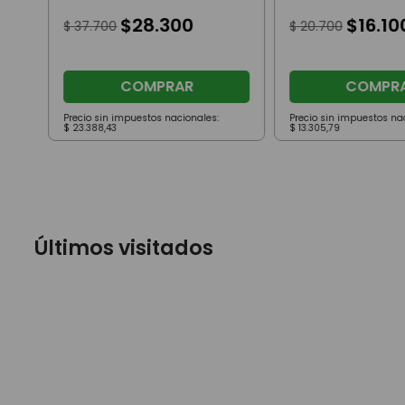
$
28
.
300
$
16
.
10
$
37
.
700
$
20
.
700
COMPRAR
COMPR
Precio sin impuestos nacionales:
Precio sin impuestos na
$
23
.
388
,
43
$
13
.
305
,
79
Últimos visitados