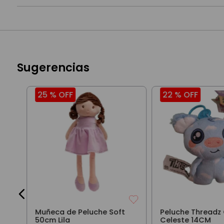
Sugerencias
25 %
OFF
22 %
OFF
Ty
Muñeca de Peluche Soft
Peluche Threadz 
50cm Lila
Celeste 14CM