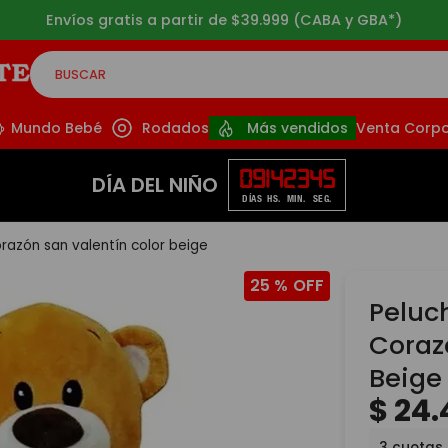
Envíos gratis a partir de $39.999 (CABA y GBA*)
BUSCAR
CADOS
Mundo Bebé
Rodados
Más vendidos
Venta Corpo
09
14
23
44
DÍA DEL NIÑO
DÍAS
HS.
MIN.
SEG.
azón san valentín color beige
25 %
Peluc
Coraz
Beige
$
24
.
3
cuotas