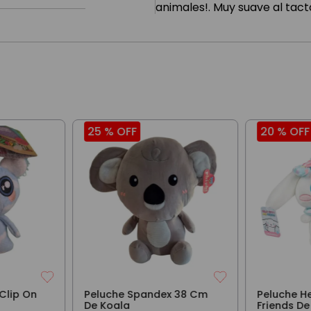
animales!. Muy suave al tac
25 %
OFF
20 %
OFF
Clip On
Peluche Spandex 38 Cm
Peluche He
De Koala
Friends D