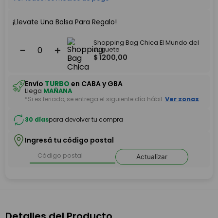
¡Llevate Una Bolsa Para Regalo!
Shopping Bag Chica El Mundo del
－
＋
Juguete
$
1200
,
00
Envío
TURBO
en CABA y GBA
Llega
MAÑANA
*Si es feriado, se entrega el siguiente día hábil.
Ver zonas
30 días
para devolver tu compra
Ingresá tu código postal
Actualizar
Detalles del Producto