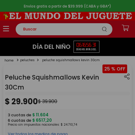
Envíos gratis a partir de $39.999 (CABA y GBA*)
Buscar
TÉRMINOS MÁS BUSCADOS
06
16
56
30
DÍA DEL NIÑO
DÍAS
HS.
MIN.
SEG.
1
.
rompecabezas
peluches
peluche squishmallows kevin 30cm
2
.
lego
25 %
3
.
peluche
Peluche Squishmallows Kevin
4
.
monopatin
30Cm
5
.
toy story
$
29
.
900
$
39
.
900
$
11
.
604
3
cuotas de
$
6517
,
20
6
cuotas de
Precio sin impuestos nacionales:
$
24
.
710
,
74
Ver todos los medios de pago