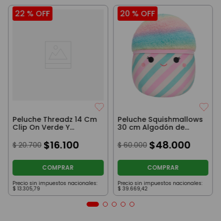
22 %
OFF
20 %
OFF
Peluche Threadz 14 Cm
Peluche Squishmallows
Clip On Verde Y
30 cm Algodón de
Celeste
Azúcar
$
16
.
100
$
48
.
000
$
20
.
700
$
60
.
000
COMPRAR
COMPRAR
Precio sin impuestos nacionales:
Precio sin impuestos nacionales:
$
13
.
305
,
79
$
39
.
669
,
42