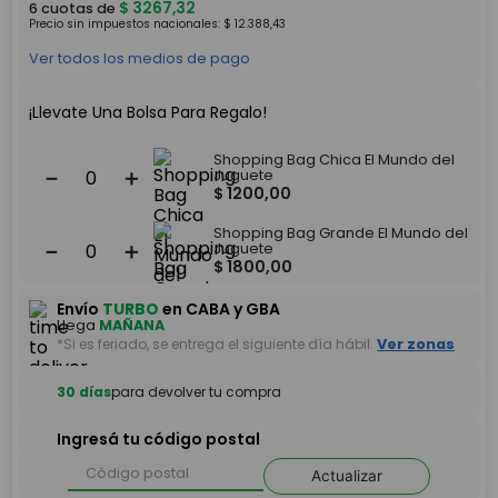
$
3267
,
32
6
cuotas de
Precio sin impuestos nacionales:
$
12
.
388
,
43
Ver todos los medios de pago
¡Llevate Una Bolsa Para Regalo!
Shopping Bag Chica El Mundo del
－
＋
Juguete
$
1200
,
00
Shopping Bag Grande El Mundo del
－
＋
Juguete
$
1800
,
00
Envío
TURBO
en CABA y GBA
Llega
MAÑANA
*Si es feriado, se entrega el siguiente día hábil.
Ver zonas
30 días
para devolver tu compra
Ingresá tu código postal
Actualizar