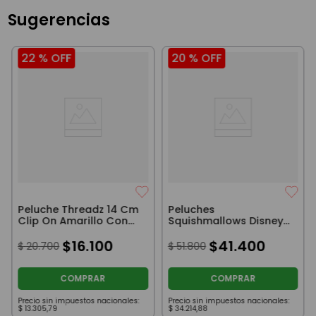
Sugerencias
22 %
OFF
20 %
OFF
Peluche Threadz 14 Cm
Peluches
Clip On Amarillo Con
Squishmallows Disney
Rayas
De Stitch 20 Cm
$
16
.
100
$
41
.
400
$
20
.
700
$
51
.
800
COMPRAR
COMPRAR
Precio sin impuestos nacionales:
Precio sin impuestos nacionales:
$
13
.
305
,
79
$
34
.
214
,
88