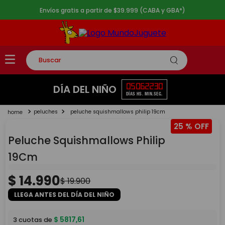
Envíos gratis a partir de $39.999 (CABA y GBA*)
Buscar
TÉRMINOS MÁS BUSCADOS
05
06
22
29
DÍA DEL NIÑO
DÍAS
HS.
MIN.
SEG.
1
.
rompecabezas
peluches
peluche squishmallows philip 19cm
2
.
lego
25 %
3
.
peluche
Peluche Squishmallows Philip
4
.
monopatin
19Cm
5
.
toy story
$
14
.
990
$
19
.
900
LLEGA ANTES DEL DÍA DEL NIÑO
$
5817
,
61
3
cuotas de