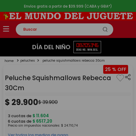
Envíos gratis a partir de $39.999 (CABA y GBA*)
Buscar
TÉRMINOS MÁS BUSCADOS
08
20
53
46
DÍA DEL NIÑO
DÍAS
HS.
MIN.
SEG.
1
.
rompecabezas
peluches
peluche squishmallows rebecca 30cm
2
.
lego
25 %
3
.
peluche
Peluche Squishmallows Rebecca
4
.
monopatin
30Cm
5
.
toy story
$
29
.
900
$
39
.
900
$
11
.
604
3
cuotas de
$
6517
,
20
6
cuotas de
Precio sin impuestos nacionales:
$
24
.
710
,
74
Ver todos los medios de pago