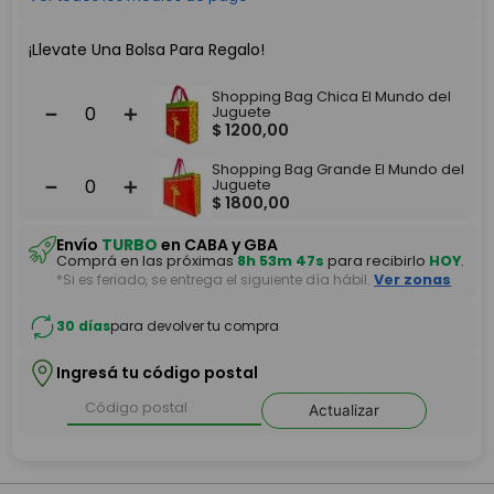
¡Llevate Una Bolsa Para Regalo!
Shopping Bag Chica El Mundo del
－
＋
Juguete
$
1200
,
00
Shopping Bag Grande El Mundo del
－
＋
Juguete
$
1800
,
00
Envío
TURBO
en CABA y GBA
Comprá en las próximas
8h 53m 47s
para recibirlo
HOY
.
*Si es feriado, se entrega el siguiente día hábil.
Ver zonas
30 días
para devolver tu compra
Ingresá tu código postal
Actualizar