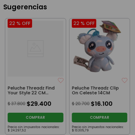
Sugerencias
22 %
OFF
22 %
OFF
Peluche Threadz Find
Peluche Threadz Clip
Your Style 22 CM
On Celeste 14CM
Celeste
$
29
.
400
$
16
.
100
$
37
.
800
$
20
.
700
COMPRAR
COMPRAR
Precio sin impuestos nacionales:
Precio sin impuestos nacionales:
$
24
.
297
,
52
$
13
.
305
,
79