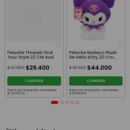
Peluche Threadz Find
Peluche Muñeco Plush
Your Style 22 CM Azul
De Hello Kitty 20 Cm
Kuromi Violeta
$
29
.
400
$
44
.
000
$
37
.
800
$
55
.
000
COMPRAR
COMPRAR
Precio sin impuestos nacionales:
Precio sin impuestos nacionales:
$
24
.
297
,
52
$
36
.
363
,
64