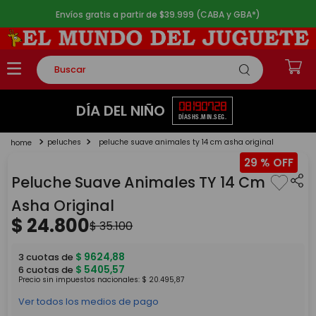
Envíos gratis a partir de $39.999 (CABA y GBA*)
Buscar
TÉRMINOS MÁS BUSCADOS
08
19
07
28
DÍA DEL NIÑO
DÍAS
HS.
MIN.
SEG.
1
.
rompecabezas
peluches
peluche suave animales ty 14 cm asha original
2
.
lego
29 %
3
.
peluche
Peluche Suave Animales TY 14 Cm
4
.
monopatin
Asha Original
$
24
.
800
5
.
toy story
$
35
.
100
$
9624
,
88
3
cuotas de
$
5405
,
57
6
cuotas de
Precio sin impuestos nacionales:
$
20
.
495
,
87
Ver todos los medios de pago