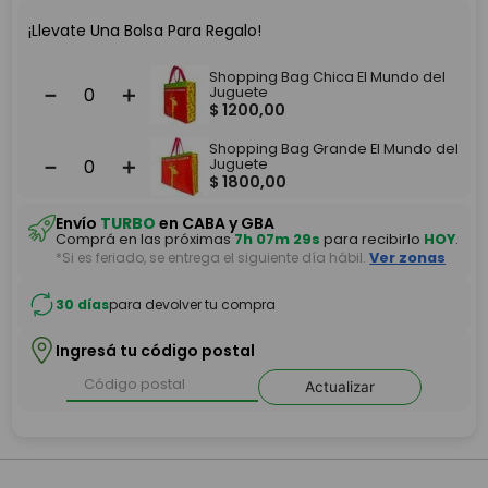
¡Llevate Una Bolsa Para Regalo!
Shopping Bag Chica El Mundo del
－
＋
Juguete
$
1200
,
00
Shopping Bag Grande El Mundo del
－
＋
Juguete
$
1800
,
00
Envío
TURBO
en CABA y GBA
Comprá en las próximas
7h 07m 29s
para recibirlo
HOY
.
*Si es feriado, se entrega el siguiente día hábil.
Ver zonas
30 días
para devolver tu compra
Ingresá tu código postal
Actualizar