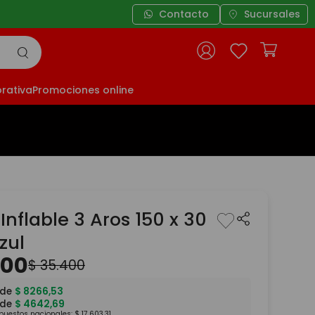
Contacto
Sucursales
rativa
Promociones online
 Inflable 3 Aros 150 x 30
zul
300
$
35
.
400
 de
$
8266
,
53
 de
$
4642
,
69
mpuestos nacionales:
$
17
.
603
,
31