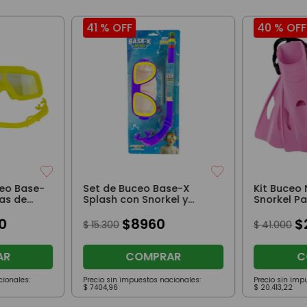
41 %
OFF
40 %
OFF
ceo Base-
Set de Buceo Base-X
Kit Buceo 
as de
Splash con Snorkel y
Snorkel P
Máscara
Máscara Azul
Años Ros
0
$
8960
$
$
15
.
300
$
41
.
000
AR
COMPRAR
C
cionales:
Precio sin impuestos nacionales:
Precio sin imp
$
7404
,
96
$
20
.
413
,
22