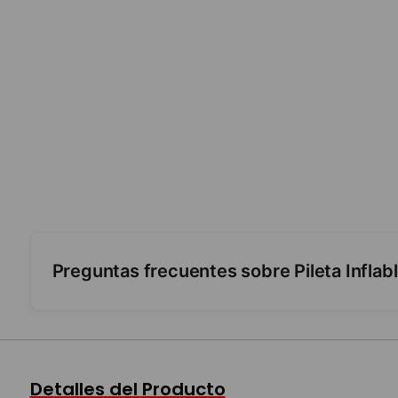
Preguntas frecuentes sobre Pileta Inflab
¿Es fácil de inflar?
¿Para qué edad es?
Detalles del Producto