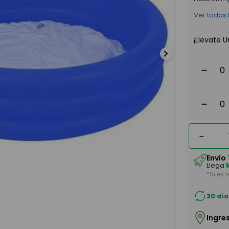
Ver todos
¡Llevate U
－
－
－
Envío
Llega
*Si es 
30 día
Ingre