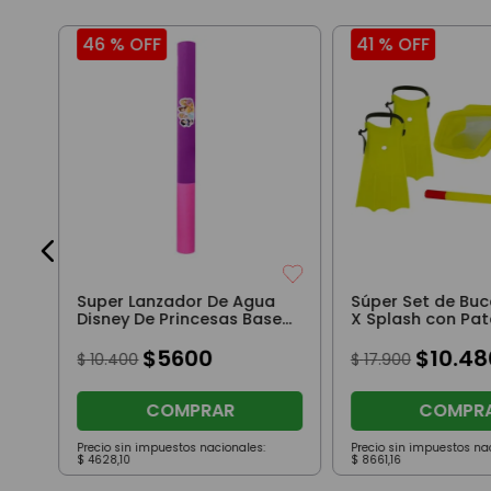
46 %
OFF
41 %
OFF
sa
Super Lanzador De Agua
Súper Set de Bu
Disney De Princesas Base
X Splash con Pat
Violeta
Rana, Snorkel y 
$
5600
Amarillo
$
10
.
48
$
10
.
400
$
17
.
900
COMPRAR
COMPR
Precio sin impuestos nacionales:
Precio sin impuestos na
$
4628
,
10
$
8661
,
16