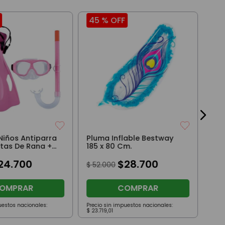
45 %
OFF
6 
Ant
Ren
$
2
Niños Antiparra
Pluma Inflable Bestway
atas De Rana +7
185 x 80 Cm.
a
24
.
700
$
28
.
700
$
52
.
000
OMPRAR
COMPRAR
uestos nacionales:
Precio sin impuestos nacionales:
Prec
$
23
.
719
,
01
$
20
.