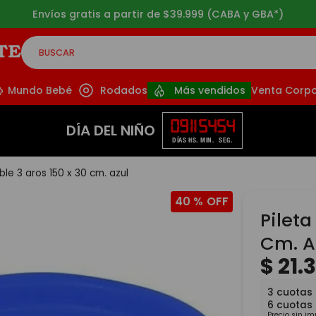
Envíos gratis a partir de $39.999 (CABA y GBA*)
BUSCAR
CADOS
Mundo Bebé
Rodados
Más vendidos
Venta Corpo
09
11
54
53
DÍA DEL NIÑO
DÍAS
HS.
MIN.
SEG.
able 3 aros 150 x 30 cm. azul
40 %
Pileta
Cm. A
$
21
.
3
cuotas
6
cuotas
Precio sin i