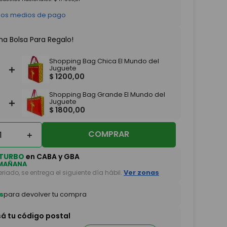
 los medios de pago
na Bolsa Para Regalo!
Shopping Bag Chica El Mundo del
＋
Juguete
$
1200
,
00
Shopping Bag Grande El Mundo del
＋
Juguete
$
1800
,
00
COMPRAR
＋
TURBO
en CABA y GBA
MAÑANA
feriado, se entrega el siguiente día hábil.
Ver zonas
s
para devolver tu compra
sá tu código postal