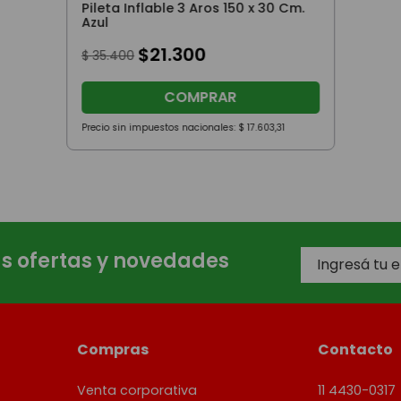
Pileta Inflable 3 Aros 150 x 30 Cm.
Azul
$
21
.
300
$
35
.
400
COMPRAR
Precio sin impuestos nacionales:
$
17
.
603
,
31
as ofertas y novedades
Compras
Contacto
Venta corporativa
11 4430-0317