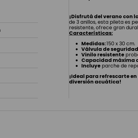
¡Disfrutá del verano con la
de 3 anillos, esta pileta es p
resistente, ofrece gran dura
n
Características:
Medidas:
150 x 30 cm.
Válvula de segurida
Vinilo resistente
proba
Capacidad máxima d
Incluye
parche de repa
¡Ideal para refrescarte en
diversión acuática!