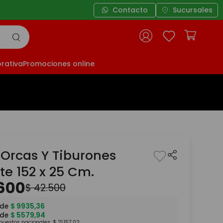
Contacto
Sucursales
rativa
Promociones online
 Orcas Y Tiburones
te 152 x 25 Cm.
600
$
42
.
500
 de
$
9935
,
36
 de
$
5579
,
94
mpuestos nacionales:
$
21
.
157
,
02