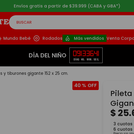
Envíos gratis a partir de $39.999 (CABA y GBA*)
BUSCAR
CADOS
Mundo Bebé
Rodados
Más vendidos
Venta Corpo
09
13
36
40
DÍA DEL NIÑO
DÍAS
HS.
MIN.
SEG.
as y tiburones gigante 152 x 25 cm.
40 %
Pileta
Gigan
$
25
.
3
cuotas
6
cuotas
Precio sin i