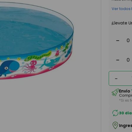
Ver todos
¡Llevate U
－
－
－
Envío
Compr
*Si es 
30 día
Ingre