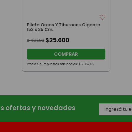
Pileta Orcas Y Tiburones Gigante
152 x 25 Cm.
$
25
.
600
$
42
.
500
COMPRAR
Precio sin impuestos nacionales:
$
21
.
157
,
02
as ofertas y novedades