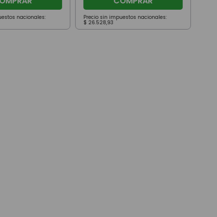
OMPRAR
COMPRAR
uestos nacionales:
Precio sin impuestos nacionales:
Prec
$
26
.
528
,
93
$
27
.