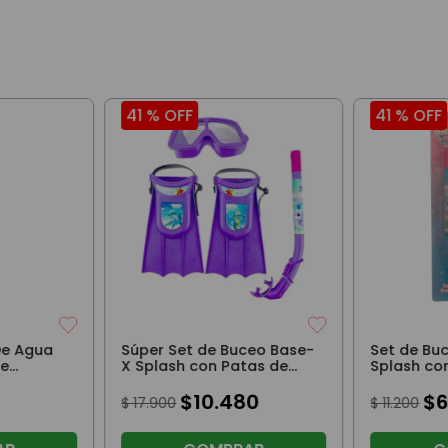
41 %
OFF
41 %
OFF
De Agua
Súper Set de Buceo Base-
Set de Bu
se
X Splash con Patas de
Splash con
Rana, Snorkel y Máscara
Máscara C
Violeta Mar
$
10
.
480
$
$
17
.
900
$
11
.
200