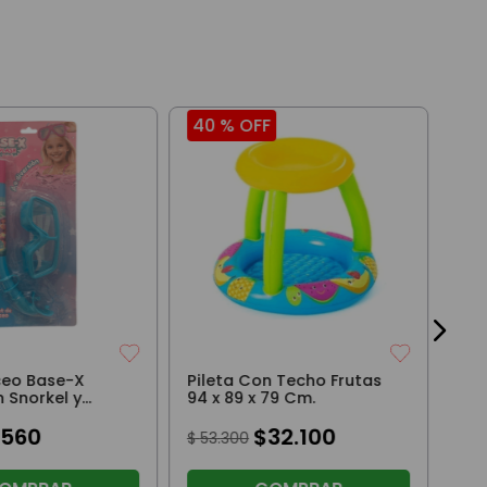
40 %
OFF
40
Pil
165
$
5
ceo Base-X
Pileta Con Techo Frutas
 Snorkel y
94 x 89 x 79 Cm.
eleste
6560
$
32
.
100
$
53
.
300