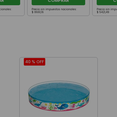
AR
COMPRAR
C
cionales:
Precio sin impuestos nacionales:
Precio sin imp
$
8661
,
16
$
5421
,
49
40 %
OFF