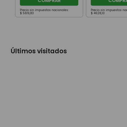
COMPRAR
COMPR
Precio sin impuestos nacionales:
Precio sin impuestos na
$
5619
,
83
$
4628
,
10
Últimos visitados