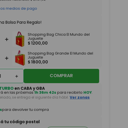
 los medios de pago
na Bolsa Para Regalo!
Shopping Bag Chica El Mundo del
＋
Juguete
$
1200
,
00
Shopping Bag Grande El Mundo del
＋
Juguete
$
1800
,
00
COMPRAR
＋
TURBO
en CABA y GBA
á en las próximas
1h 36m 41s
para recibirlo
HOY
.
feriado, se entrega el siguiente día hábil.
Ver zonas
s
para devolver tu compra
sá tu código postal