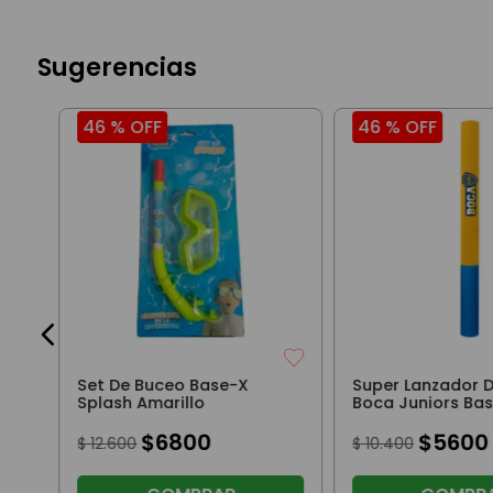
Sugerencias
46 %
OFF
46 %
OFF
s
m
Set De Buceo Base-X
Super Lanzador 
Splash Amarillo
Boca Juniors Ba
Amarillo
$
6800
$
5600
$
12
.
600
$
10
.
400