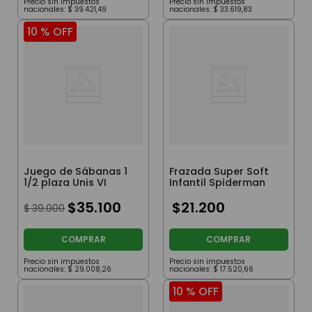
Precio sin impuestos
Precio sin impuestos
nacionales:
$
39
.
421
,
49
nacionales:
$
33
.
619
,
83
10 %
OFF
Juego de Sábanas 1
Frazada Super Soft
1/2 plaza Unis VI
Infantil Spiderman
$
35
.
100
$
21
.
200
$
39
.
000
COMPRAR
COMPRAR
Precio sin impuestos
Precio sin impuestos
nacionales:
$
29
.
008
,
26
nacionales:
$
17
.
520
,
66
10 %
OFF