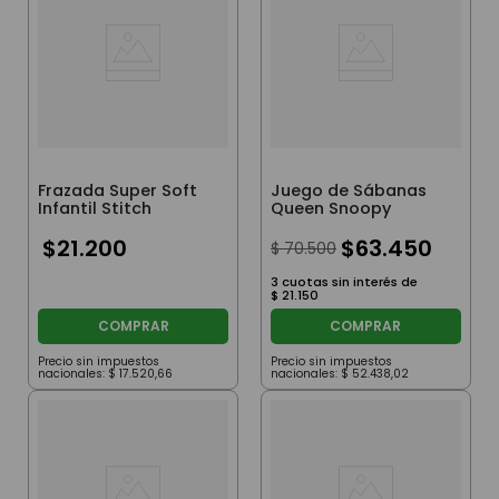
Frazada Super Soft
Juego de Sábanas
Infantil Stitch
Queen Snoopy
$
21
.
200
$
63
.
450
$
70
.
500
3
cuotas sin interés de
$
21
.
150
COMPRAR
COMPRAR
Precio sin impuestos
Precio sin impuestos
nacionales:
$
17
.
520
,
66
nacionales:
$
52
.
438
,
02