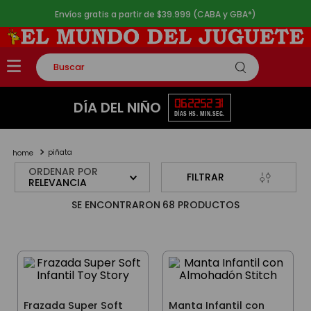
Envíos gratis a partir de $39.999 (CABA y GBA*)
Buscar
TÉRMINOS MÁS BUSCADOS
06
22
52
31
DÍA DEL NIÑO
DÍAS
HS.
MIN.
SEG.
1
.
rompecabezas
2
.
lego
piñata
3
.
peluche
ORDENAR POR
FILTRAR
RELEVANCIA
4
.
monopatin
68
PRODUCTOS
5
.
toy story
Frazada Super Soft
Manta Infantil con