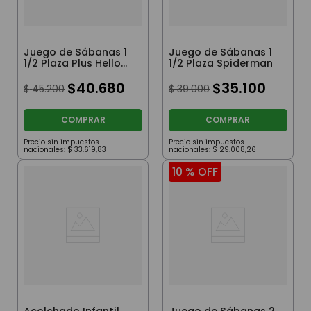
Juego de Sábanas 1
Juego de Sábanas 1
1/2 Plaza Plus Hello
1/2 Plaza Spiderman
Kitty
$
40
.
680
$
35
.
100
$
45
.
200
$
39
.
000
COMPRAR
COMPRAR
Precio sin impuestos
Precio sin impuestos
nacionales:
$
33
.
619
,
83
nacionales:
$
29
.
008
,
26
10 %
OFF