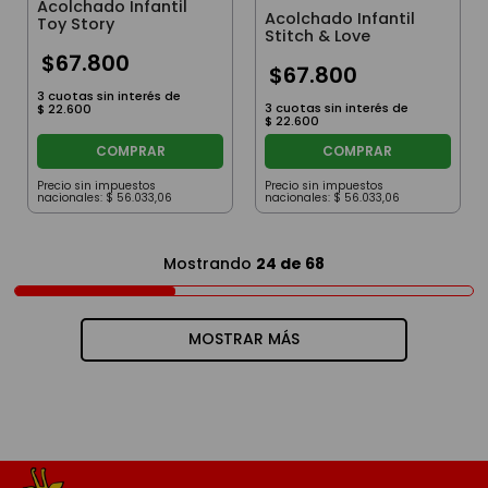
Acolchado Infantil
Acolchado Infantil
Toy Story
Stitch & Love
$
67
.
800
$
67
.
800
3
cuotas sin interés de
3
cuotas sin interés de
$
22
.
600
$
22
.
600
COMPRAR
COMPRAR
Precio sin impuestos
Precio sin impuestos
nacionales:
$
56
.
033
,
06
nacionales:
$
56
.
033
,
06
Mostrando
24 de 68
MOSTRAR MÁS