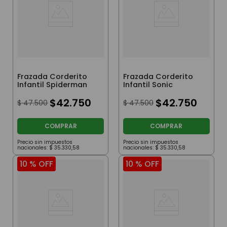
Frazada Corderito
Frazada Corderito
Infantil Spiderman
Infantil Sonic
$
42
.
750
$
42
.
750
$
47
.
500
$
47
.
500
COMPRAR
COMPRAR
Precio sin impuestos
Precio sin impuestos
nacionales:
$
35
.
330
,
58
nacionales:
$
35
.
330
,
58
10 %
OFF
10 %
OFF