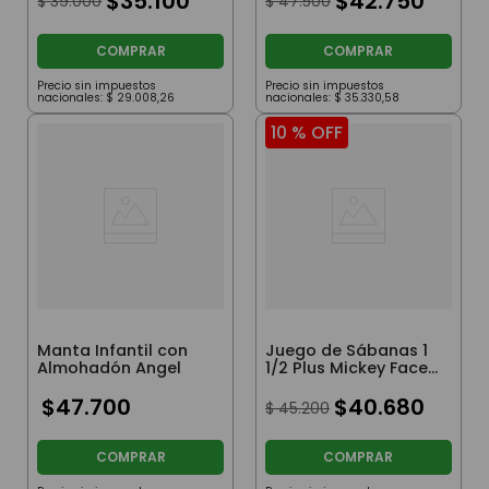
$
35
.
100
$
42
.
750
$
39
.
000
$
47
.
500
COMPRAR
COMPRAR
Precio sin impuestos
Precio sin impuestos
nacionales:
$
29
.
008
,
26
nacionales:
$
35
.
330
,
58
10 %
OFF
Manta Infantil con
Juego de Sábanas 1
Almohadón Angel
1/2 Plus Mickey Faces
II
$
47
.
700
$
40
.
680
$
45
.
200
COMPRAR
COMPRAR