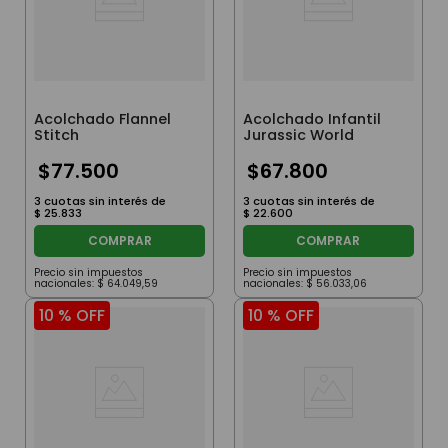
Acolchado Flannel
Acolchado Infantil
Stitch
Jurassic World
$
77
.
500
$
67
.
800
3
cuotas sin interés de
3
cuotas sin interés de
$
25
.
833
$
22
.
600
COMPRAR
COMPRAR
Precio sin impuestos
Precio sin impuestos
nacionales:
$
64
.
049
,
59
nacionales:
$
56
.
033
,
06
10 %
OFF
10 %
OFF