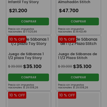
Infantil Toy Story
Almohadón Stitch
$
21
.
200
$
47
.
700
COMPRAR
COMPRAR
Precio sin impuestos
Precio sin impuestos
nacionales:
$
17
.
520
,
66
nacionales:
$
39
.
421
,
49
10 %
OFF
10 %
OFF
Juego de Sábanas 1
Juego de Sábanas de
1/2 plaza Toy Story
1 1/2 Plaza Stitch
$
35
.
100
$
35
.
100
$
39
.
000
$
39
.
000
COMPRAR
COMPRAR
Precio sin impuestos
Precio sin impuestos
nacionales:
$
29
.
008
,
26
nacionales:
$
29
.
008
,
26
10 %
OFF
10 %
OFF