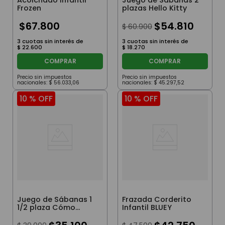
Acolchado Infantil
Juego de Sábanas 2
Frozen
plazas Hello Kitty
$
67
.
800
$
54
.
810
$
60
.
900
3
cuotas sin interés de
3
cuotas sin interés de
$
22
.
600
$
18
.
270
COMPRAR
COMPRAR
Precio sin impuestos
Precio sin impuestos
nacionales:
$
56
.
033
,
06
nacionales:
$
45
.
297
,
52
10 %
OFF
10 %
OFF
Juego de Sábanas 1
Frazada Corderito
1/2 plaza Cómo
Infantil BLUEY
Entrenar a tu Dragón