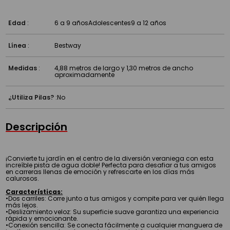
Edad
:
6 a 9 años
Adolescentes
9 a 12 años
Línea
:
Bestway
Medidas
:
4,88 metros de largo y 1,30 metros de ancho
aproximadamente
¿Utiliza Pilas?
:
No
Descripción
¡Convierte tu jardín en el centro de la diversión veraniega con esta
increíble pista de agua doble! Perfecta para desafiar a tus amigos
en carreras llenas de emoción y refrescarte en los días más
calurosos.
Características:
•Dos carriles: Corre junto a tus amigos y compite para ver quién llega
más lejos.
•Deslizamiento veloz: Su superficie suave garantiza una experiencia
rápida y emocionante.
•Conexión sencilla: Se conecta fácilmente a cualquier manguera de