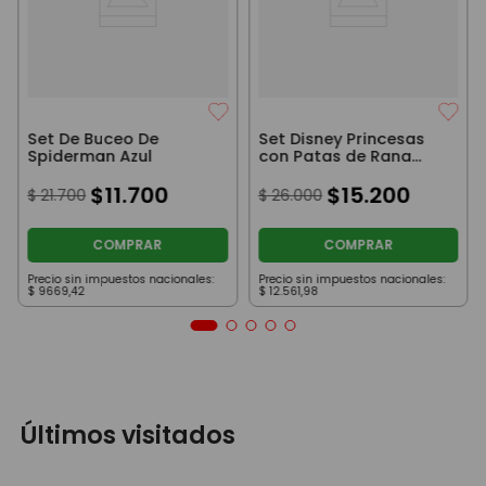
Set De Buceo De
Set Disney Princesas
Spiderman Azul
con Patas de Rana
Snorkel Mascara Rosa
$
11
.
700
$
15
.
200
$
21
.
700
$
26
.
000
COMPRAR
COMPRAR
Precio sin impuestos nacionales:
Precio sin impuestos nacionales:
$
9669
,
42
$
12
.
561
,
98
Últimos visitados