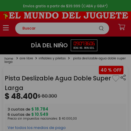
Envíos gratis a partir de $39.999 (CABA y GBA*)
Buscar
TÉRMINOS MÁS BUSCADOS
09
07
36
05
DÍA DEL NIÑO
DÍAS
HS.
MIN.
SEG.
1
.
rompecabezas
aire libre
inflables y piletas
pista deslizable agua doble super
2
.
lego
larga
40 %
3
.
peluche
Pista Deslizable Agua Doble Super
4
.
monopatin
Larga
5
.
toy story
$
48
.
400
$
80
.
300
$
18
.
784
3
cuotas de
$
10
.
549
6
cuotas de
Precio sin impuestos nacionales:
$
40
.
000
,
00
Ver todos los medios de pago