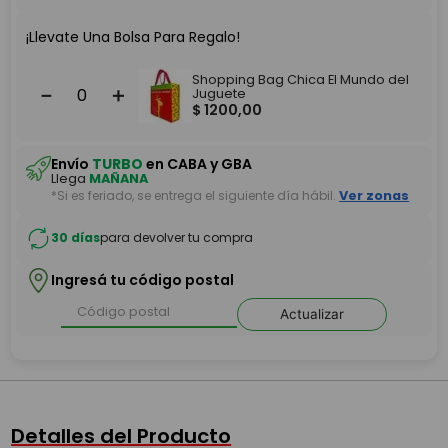
¡Llevate Una Bolsa Para Regalo!
Shopping Bag Chica El Mundo del
－
＋
Juguete
$
1200
,
00
Envío
TURBO
en CABA y GBA
Llega
MAÑANA
*Si es feriado, se entrega el siguiente día hábil.
Ver zonas
30 días
para devolver tu compra
Ingresá tu código postal
Actualizar
Detalles del Producto