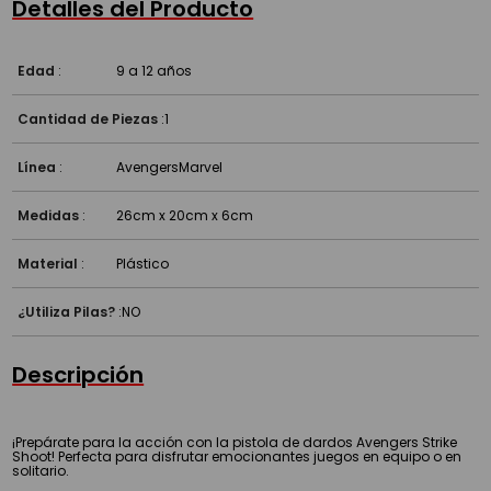
Detalles del Producto
Edad
:
9 a 12 años
Cantidad de Piezas
:
1
Línea
:
Avengers
Marvel
Medidas
:
26cm x 20cm x 6cm
Material
:
Plástico
¿Utiliza Pilas?
:
NO
Descripción
¡Prepárate para la acción con la pistola de dardos Avengers Strike
Shoot! Perfecta para disfrutar emocionantes juegos en equipo o en
solitario.