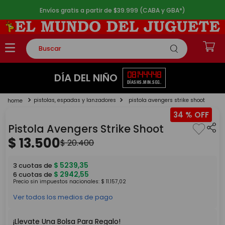
Envíos gratis a partir de $39.999 (CABA y GBA*)
Buscar
TÉRMINOS MÁS BUSCADOS
08
14
44
48
DÍA DEL NIÑO
DÍAS
HS.
MIN.
SEG.
1
.
rompecabezas
pistolas, espadas y lanzadores
pistola avengers strike shoot
2
.
lego
34 %
3
.
peluche
Pistola Avengers Strike Shoot
4
.
monopatin
$
13
.
500
$
20
.
400
5
.
toy story
$
5239
,
35
3
cuotas de
$
2942
,
55
6
cuotas de
Precio sin impuestos nacionales:
$
11
.
157
,
02
Ver todos los medios de pago
¡Llevate Una Bolsa Para Regalo!