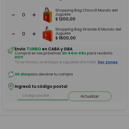
Shopping Bag Chica El Mundo del
－
＋
Juguete
$
1200
,
00
Shopping Bag Grande El Mundo del
－
＋
Juguete
$
1800
,
00
Envío
TURBO
en CABA y GBA
Comprá en las próximas
2h 44m 49s
para recibirlo
HOY
.
*Si es feriado, se entrega el siguiente día hábil.
Ver zonas
30 días
para devolver tu compra
Ingresá tu código postal
Actualizar