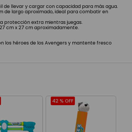
il de llevar y cargar con capacidad para más agua.
cm de largo aproximado, ideal para combatir en
a protección extra mientras juegas.
 27 cm x 27 cm aproximadamente.
con los héroes de los Avengers y mantente fresco
42 %
OFF
20
Lan
Spi
$
6