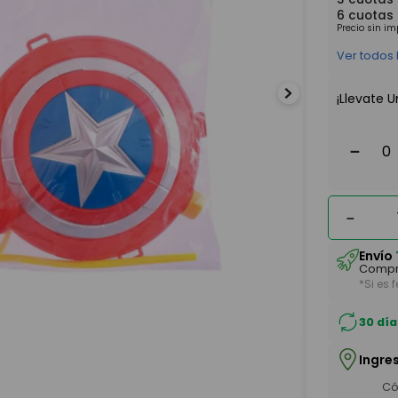
6
cuotas
Precio sin i
Ver todos
¡Llevate U
－
－
Envío
Compr
*Si es 
30 día
Ingre