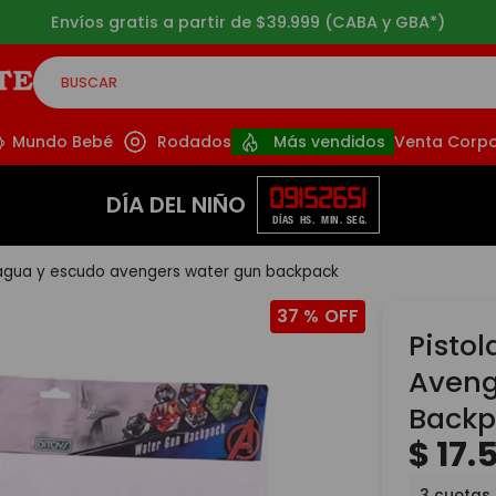
Envíos gratis a partir de $39.999 (CABA y GBA*)
BUSCAR
CADOS
Mundo Bebé
Rodados
Más vendidos
Venta Corpo
09
15
26
50
DÍA DEL NIÑO
DÍAS
HS.
MIN.
SEG.
 agua y escudo avengers water gun backpack
37 %
Pisto
Aveng
Backp
$
17
.
3
cuotas