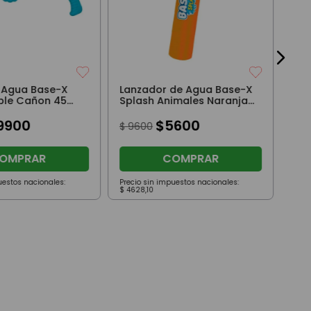
e Agua Base-X
Lanzador de Agua Base-X
ble Cañon 45
Splash Animales Naranja
esa
con Perro
9900
$
5600
$
9600
OMPRAR
COMPRAR
uestos nacionales:
Precio sin impuestos nacionales:
Prec
$
4628
,
10
$
423