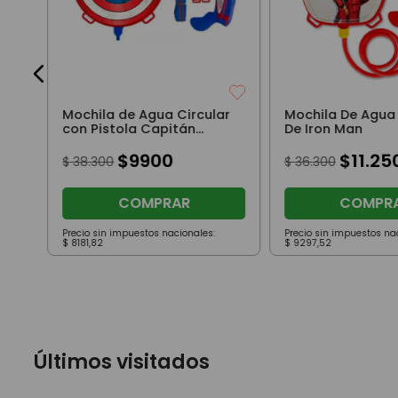
Mochila de Agua Circular
Mochila De Agua
con Pistola Capitán
De Iron Man
América
$
9900
$
11
.
25
$
38
.
300
$
36
.
300
COMPRAR
COMPR
Precio sin impuestos nacionales:
Precio sin impuestos na
$
8181
,
82
$
9297
,
52
Últimos visitados