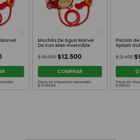
 Marvel
Mochila De Agua Marvel
Pistola d
De Iron Man Invencible
Splash Do
cm Turqu
0
$
12
.
500
$
$
30
.
000
$
12
.
400
AR
COMPRAR
C
cionales:
Precio sin impuestos nacionales:
Precio sin imp
$
10
.
330
,
58
$
8181
,
82