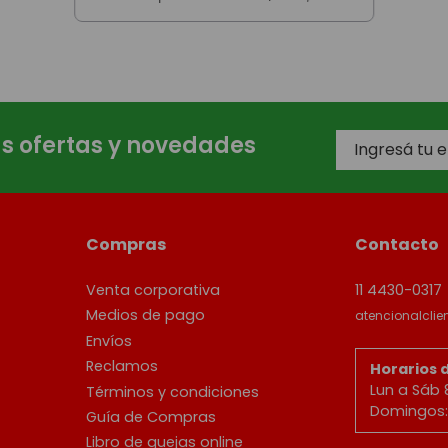
as ofertas y novedades
Compras
Contacto
Venta corporativa
11 4430-0317
Medios de pago
atencionalcli
Envíos
Reclamos
Horarios 
Lun a Sáb 
Términos y condiciones
Domingos: 
Guía de Compras
Libro de quejas online