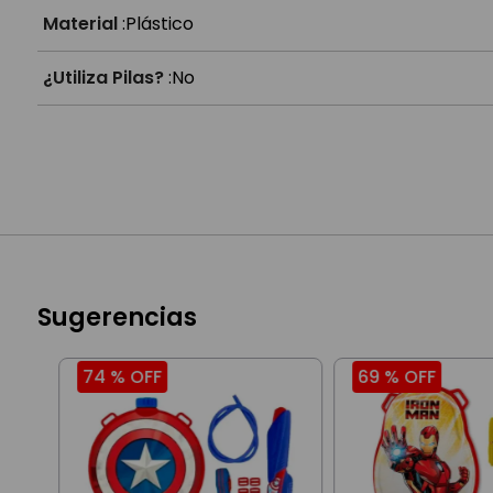
Material
:
Plástico
¿Utiliza Pilas?
:
No
Sugerencias
74 %
OFF
69 %
OFF
er