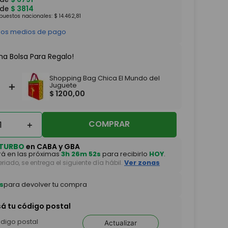
 de
$
3814
mpuestos nacionales:
$
14
.
462
,
81
 los medios de pago
na Bolsa Para Regalo!
Shopping Bag Chica El Mundo del
＋
Juguete
$
1200
,
00
COMPRAR
＋
TURBO
en CABA y GBA
á en las próximas
3h 26m 51s
para recibirlo
HOY
.
feriado, se entrega el siguiente día hábil.
Ver zonas
s
para devolver tu compra
sá tu código postal
Actualizar