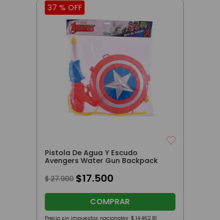
37 %
OFF
Pistola De Agua Y Escudo
Avengers Water Gun Backpack
$
17
.
500
$
27
.
900
COMPRAR
Precio sin impuestos nacionales:
$
14
.
462
,
81