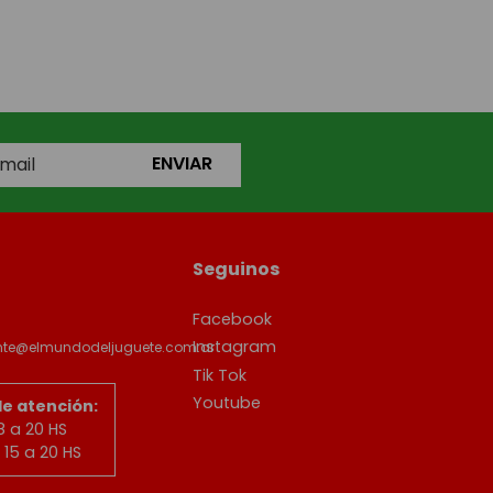
ENVIAR
Seguinos
Facebook
Instagram
ente@elmundodeljuguete.com.ar
Tik Tok
Youtube
de atención:
8 a 20 HS
15 a 20 HS