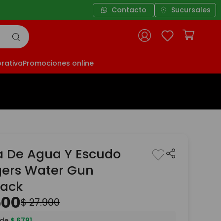
Contacto
3 cuotas sin interés a
Sucursales
rativa
Promociones online
la De Agua Y Escudo
ers Water Gun
ack
500
$
27
.
900
 de
$
6791