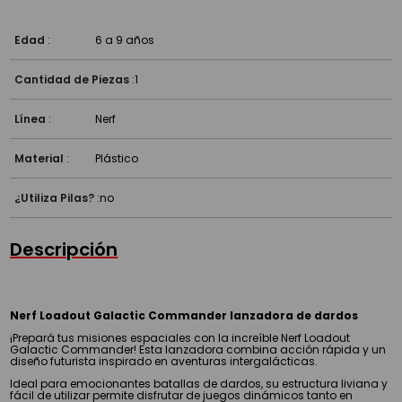
Edad
:
6 a 9 años
Cantidad de Piezas
:
1
Línea
:
Nerf
Material
:
Plástico
¿Utiliza Pilas?
:
no
Descripción
Nerf Loadout Galactic Commander lanzadora de dardos
¡Prepará tus misiones espaciales con la increíble Nerf Loadout
Galactic Commander! Esta lanzadora combina acción rápida y un
diseño futurista inspirado en aventuras intergalácticas.
Ideal para emocionantes batallas de dardos, su estructura liviana y
fácil de utilizar permite disfrutar de juegos dinámicos tanto en