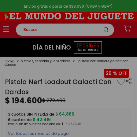
Envíos gratis a partir de $39.999 (CABA y GBA*)
Buscar
TÉRMINOS MÁS BUSCADOS
09
05
16
26
DÍA DEL NIÑO
DÍAS
HS.
MIN.
SEG.
1
.
rompecabezas
pistolas, espadas y lanzadores
pistola nerf loadout galacti con
2
.
lego
dardos
29 %
3
.
peluche
Pistola Nerf Loadout Galacti Con
4
.
monopatin
Dardos
5
.
toy story
$
194
.
600
$
272
.
400
$
64
.
866
3
cuotas SIN INTERÉS de
$
42
.
416
6
cuotas de
Precio sin impuestos nacionales:
$
160
.
826
,
45
Ver todos los medios de pago