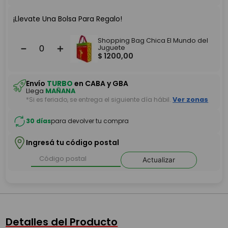
¡Llevate Una Bolsa Para Regalo!
Shopping Bag Chica El Mundo del
－
＋
Juguete
$
1200
,
00
Envío
TURBO
en CABA y GBA
Llega
MAÑANA
*Si es feriado, se entrega el siguiente día hábil.
Ver zonas
30 días
para devolver tu compra
Ingresá tu código postal
Actualizar
Detalles del Producto