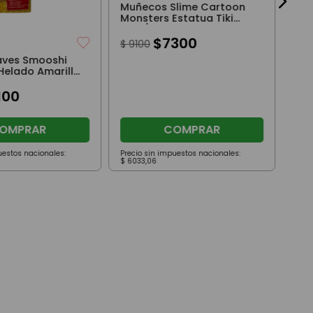
Muñecos Slime Cartoon
Monsters Estatua Tiki
Rojo/Rosa
$
7300
$
9100
aves Smooshi
Helado Amarillo
100
OMPRAR
COMPRAR
uestos nacionales:
Precio sin impuestos nacionales:
Prec
$
6033
,
06
$
37
.