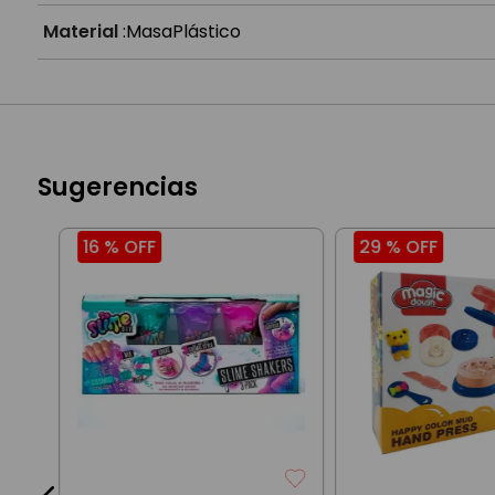
Material
:
Masa
Plástico
Sugerencias
16 %
OFF
29 %
OFF