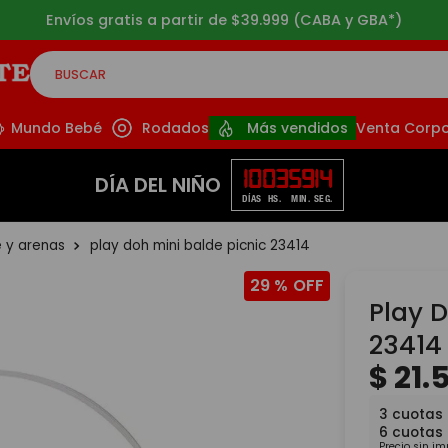
Envíos gratis a partir de $39.999 (CABA y GBA*)
BUSCAR
CADOS
Mundo Bebé
Rodados
Más vendidos
Venta Corpo
10
03
59
14
DÍA DEL NIÑO
DÍAS
HS.
MIN.
SEG.
e y arenas
play doh mini balde picnic 23414
29 %
Play D
23414
$
21
.
3
cuotas
6
cuotas
Precio sin i