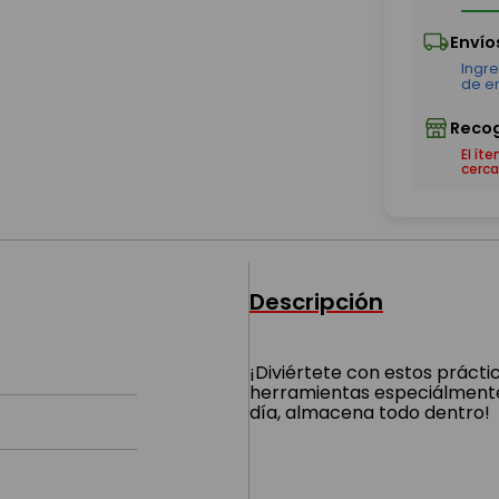
El ít
cerca
Descripción
¡Diviértete con estos prácti
herramientas especiálmente 
día, almacena todo dentro!