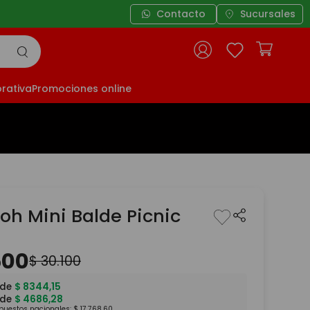
Contacto
Sucursales
rativa
Promociones online
oh Mini Balde Picnic
500
$
30
.
100
 de
$
8344
,
15
 de
$
4686
,
28
mpuestos nacionales:
$
17
.
768
,
60