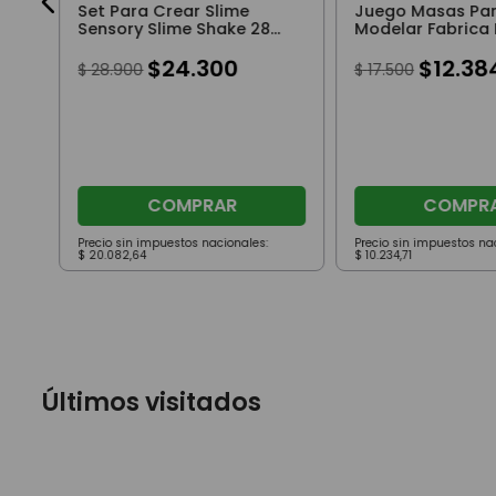
Set Para Crear Slime
Juego Masas Pa
Sensory Slime Shake 28
Modelar Fabrica
Cm Pack X3 Rosa Violeta
Figuras Con Acce
Turquesa
$
24
.
300
$
12
.
38
$
28
.
900
$
17
.
500
COMPRAR
COMPR
Precio sin impuestos nacionales:
Precio sin impuestos na
$
20
.
082
,
64
$
10
.
234
,
71
Últimos visitados