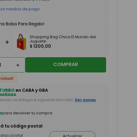
 los medios de pago
na Bolsa Para Regalo!
Shopping Bag Chica El Mundo del
＋
Juguete
$
1200
,
00
COMPRAR
＋
nidad!
TURBO
en CABA y GBA
MAÑANA
feriado, se entrega el siguiente día hábil.
Ver zonas
s
para devolver tu compra
sá tu código postal
Actualizar