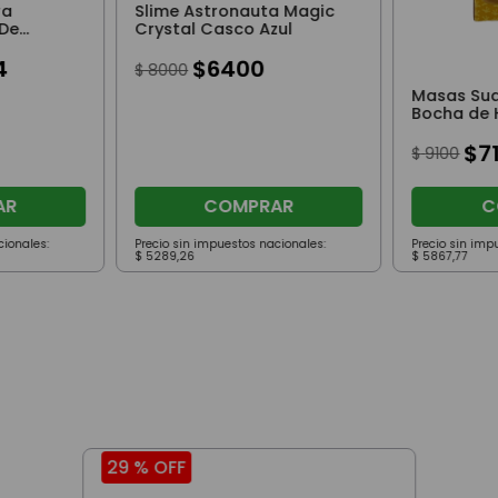
ra
Slime Astronauta Magic
 De
Crystal Casco Azul
sorios
4
$
6400
$
8000
Masas Su
Bocha de 
y Beige
$
7
$
9100
AR
COMPRAR
C
cionales:
Precio sin impuestos nacionales:
Precio sin imp
$
5289
,
26
$
5867
,
77
29 %
OFF