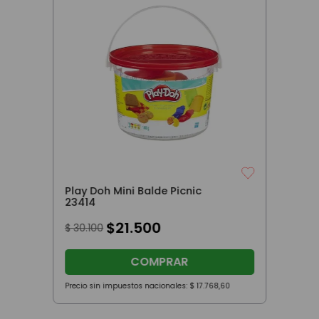
Play Doh Mini Balde Picnic
23414
$
21
.
500
$
30
.
100
COMPRAR
Precio sin impuestos nacionales:
$
17
.
768
,
60