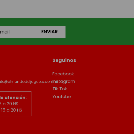
ENVIAR
Seguinos
Facebook
Instagram
ente@elmundodeljuguete.com.ar
Tik Tok
Youtube
de atención:
8 a 20 HS
15 a 20 HS