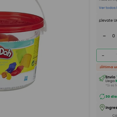
Ver todos
¡Llevate U
－
－
¡Última u
Envío
Llega
*Si es 
30 día
Ingre