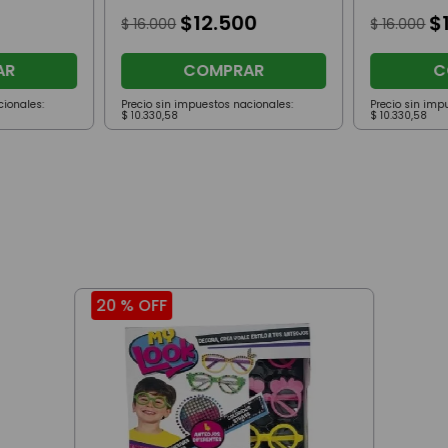
$
12
.
500
$
$
16
.
000
$
16
.
000
AR
COMPRAR
C
cionales:
Precio sin impuestos nacionales:
Precio sin imp
$
10
.
330
,
58
$
10
.
330
,
58
20 %
OFF