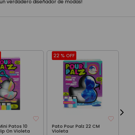
n un verdadero diseñador de modas!
22 %
OFF
25
Ave
Tub
Gom
Exp
$
14
Mini Patos 10
Pato Pour Palz 22 CM
ip On Violeta
Violeta