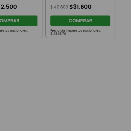
12
.
500
$
31
.
600
$
40
.
600
OMPRAR
COMPRAR
uestos nacionales:
Precio sin impuestos nacionales:
Prec
$
26
.
115
,
70
$
86