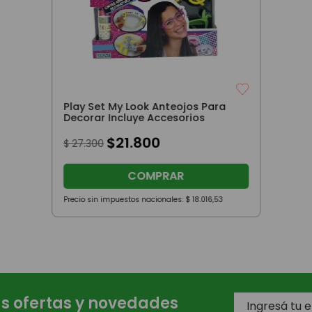
Play Set My Look Anteojos Para
Decorar Incluye Accesorios
$
21
.
800
$
27
.
300
COMPRAR
Precio sin impuestos nacionales:
$
18
.
016
,
53
as ofertas y novedades