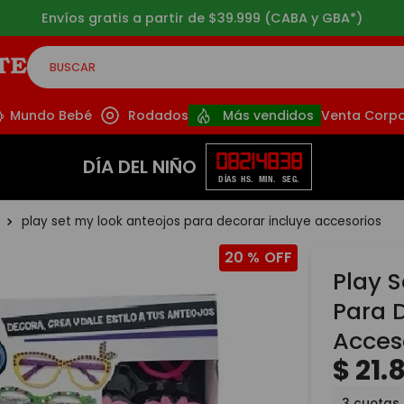
Envíos gratis a partir de $39.999 (CABA y GBA*)
BUSCAR
CADOS
Mundo Bebé
Rodados
Más vendidos
Venta Corpo
08
21
48
36
DÍA DEL NIÑO
DÍAS
HS.
MIN.
SEG.
play set my look anteojos para decorar incluye accesorios
20 %
Play 
Para 
Acces
$
21
.
3
cuotas