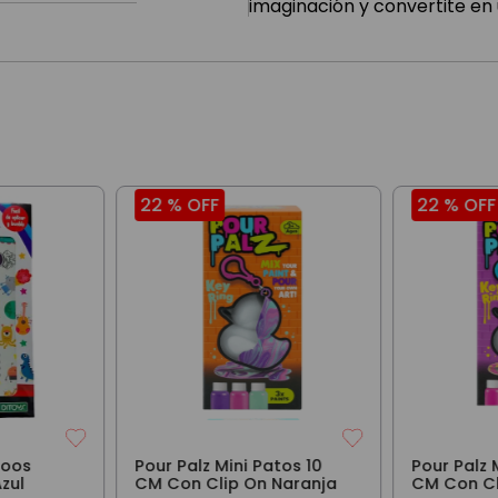
imaginación y convertite e
22 %
OFF
22 %
OFF
toos
Pour Palz Mini Patos 10
Pour Palz 
Azul
CM Con Clip On Naranja
CM Con Cl