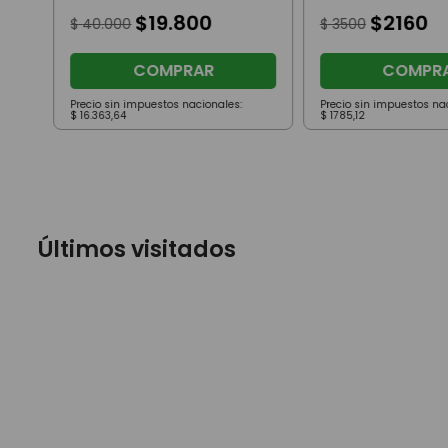
$
19
.
800
$
2160
$
40
.
000
$
3500
COMPRAR
COMPR
Precio sin impuestos nacionales:
Precio sin impuestos na
$
16
.
363
,
64
$
1785
,
12
Últimos visitados