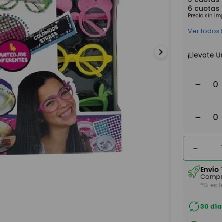
6
cuotas
Precio sin i
Ver todos
¡Llevate U
－
－
－
Envío
Compr
*Si es 
30 día