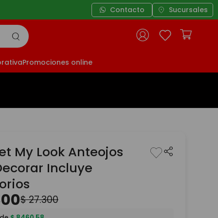
Contacto
Sucursales
rativa
Promociones online
Set My Look Anteojos
Decorar Incluye
orios
800
$
27
.
300
 de
$
8460
,
58